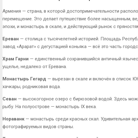
Армения — страна, в которой достопримечательности располо
перемещение. Это делает путешествие более насыщенным, ве
эпохи, и монастырь в скале, и действующий рынок с пряностя
Ереван
— столица с тысячелетней историей. Площадь Республ
завод «Арарат» с дегустацией коньяка — всё это часть городс
Храм Гарни
— единственный сохранившийся античный языческ
ущелье, недалеко от Еревана.
Монастырь Гегард
— вырезан в скале и включён в список Ю
хачкары, родниковая вода.
Севан
— высокогорное озеро с бирюзовой водой. Здесь можн
рыбу. На полуострове — монастырь IX века.
Нораванк
— монастырь среди красных скал. Удивительная арх
фотографируемых видов страны.