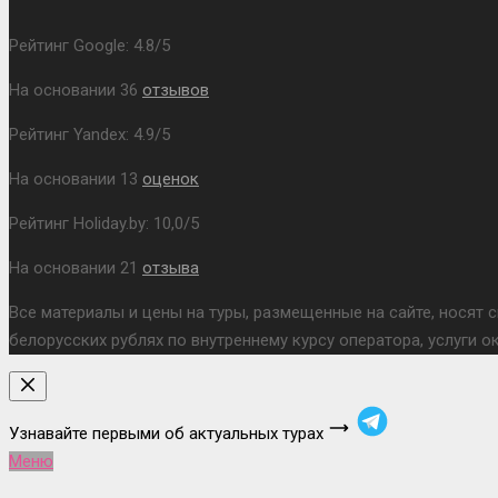
Рейтинг Google:
4.8
/
5
На основании
36
отзывов
Рейтинг Yandex:
4.9
/
5
На основании
13
оценок
Рейтинг Holiday.by:
10,0
/
5
На основании
21
отзыва
Все материалы и цены на туры, размещенные на сайте, носят 
белорусских рублях по внутреннему курсу оператора, услуги 
Узнавайте первыми об актуальных турах
Меню