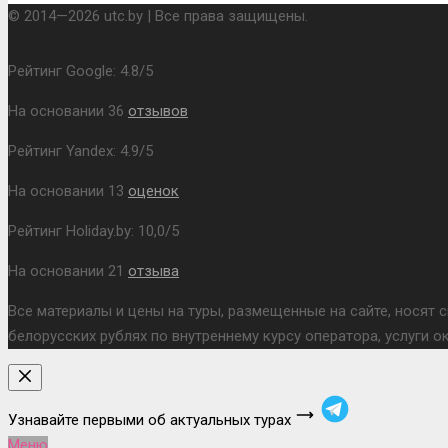
© 2014—2026 utc.by | Все права защищены.
Рейтинг Google:
4.8
/
5
На основании
36
отзывов
Рейтинг Yandex:
4.9
/
5
На основании
13
оценок
Рейтинг Holiday.by:
10,0
/
5
На основании
21
отзыва
Все материалы и цены на туры, размещенные на сайте, носят 
белорусских рублях по внутреннему курсу оператора, услуги 
Узнавайте первыми об актуальных турах
Меню