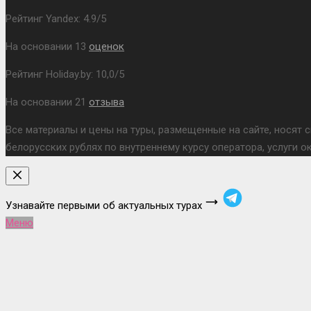
Рейтинг Yandex:
4.9
/
5
На основании
13
оценок
Рейтинг Holiday.by:
10,0
/
5
На основании
21
отзыва
Все материалы и цены на туры, размещенные на сайте, носят 
белорусских рублях по внутреннему курсу оператора, услуги 
Узнавайте первыми об актуальных турах
Меню