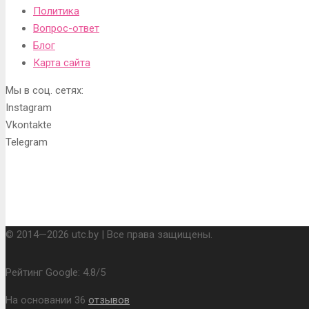
Политика
Вопрос-ответ
Блог
Карта сайта
Мы в соц. сетях:
Instagram
Vkontakte
Telegram
© 2014—2026 utc.by | Все права защищены.
Рейтинг Google:
4.8
/
5
На основании
36
отзывов