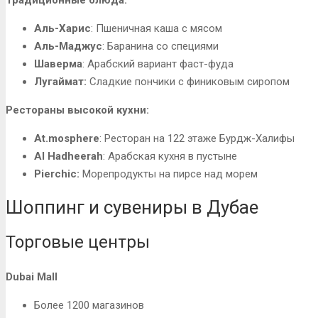
Аль-Харис
: Пшеничная каша с мясом
Аль-Маджус
: Баранина со специями
Шаверма
: Арабский вариант фаст-фуда
Лугаймат:
Сладкие пончики с финиковым сиропом
Рестораны высокой кухни:
At.mosphere
: Ресторан на 122 этаже Бурдж-Халифы
Al Hadheerah
: Арабская кухня в пустыне
Pierchic:
Морепродукты на пирсе над морем
Шоппинг и сувениры в Дубае
Торговые центры
Dubai Mall
Более 1200 магазинов