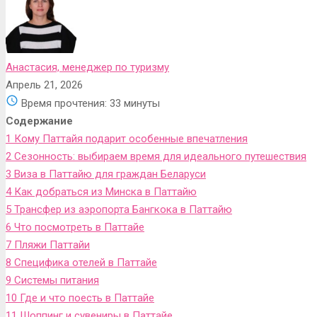
Анастасия, менеджер по туризму
Апрель 21, 2026
Время прочтения:
33 минуты
Содержание
1
Кому Паттайя подарит особенные впечатления
2
Сезонность: выбираем время для идеального путешествия
3
Виза в Паттайю для граждан Беларуси
4
Как добраться из Минска в Паттайю
5
Трансфер из аэропорта Бангкока в Паттайю
6
Что посмотреть в Паттайе
7
Пляжи Паттайи
8
Специфика отелей в Паттайе
9
Системы питания
10
Где и что поесть в Паттайе
11
Шоппинг и сувениры в Паттайе