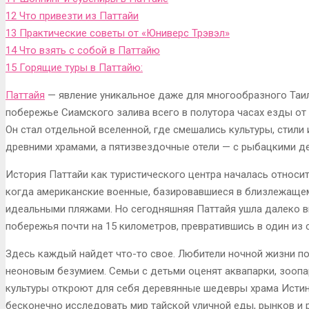
12
Что привезти из Паттайи
13
Практические советы от «Юниверс Трэвэл»
14
Что взять с собой в Паттайю
15
Горящие туры в Паттайю:
Паттайя
— явление уникальное даже для многообразного Таил
побережье Сиамского залива всего в полутора часах езды от 
Он стал отдельной вселенной, где смешались культуры, стили
древними храмами, а пятизвездочные отели — с рыбацкими д
История Паттайи как туристического центра началась относи
когда американские военные, базировавшиеся в близлежащем 
идеальными пляжами. Но сегодняшняя Паттайя ушла далеко вп
побережья почти на 15 километров, превратившись в один из
Здесь каждый найдет что-то свое. Любители ночной жизни полу
неоновым безумием. Семьи с детьми оценят аквапарки, зооп
культуры откроют для себя деревянные шедевры храма Истин
бесконечно исследовать мир тайской уличной еды, рынков и 