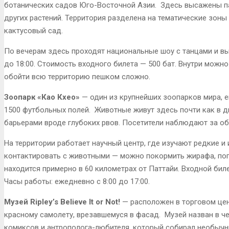
ботанических садов Юго-Восточной Азии. Здесь высажены па
других растений. Территория разделена на тематические зоны
кактусовый сад.
По вечерам здесь проходят национальные шоу с танцами и вы
до 18:00. Стоимость входного билета — 500 бат. Внутри можно
обойти всю территорию пешком сложно.
Зоопарк «Као Кхео»
— один из крупнейших зоопарков мира, е
1500 футбольных полей. Животные живут здесь почти как в д
барьерами вроде глубоких рвов. Посетители наблюдают за об
На территории работает научный центр, где изучают редкие 
контактировать с животными — можно покормить жирафа, погл
находится примерно в 60 километрах от Паттайи. Входной биле
Часы работы: ежедневно с 8:00 до 17:00.
Музей Ripley’s Believe It or Not!
— расположен в торговом цент
красному самолету, врезавшемуся в фасад. Музей назван в ч
комиксов и антрополога-любителя, который собирал необычн