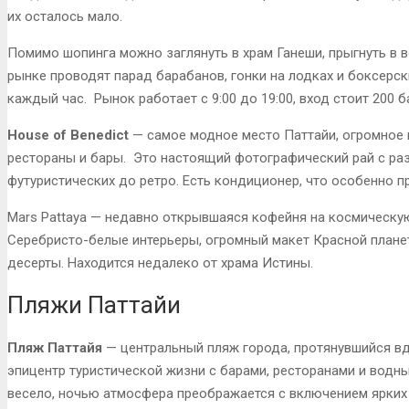
их осталось мало.
Помимо шопинга можно заглянуть в храм Ганеши, прыгнуть в во
рынке проводят парад барабанов, гонки на лодках и боксерс
каждый час. Рынок работает с 9:00 до 19:00, вход стоит 200 б
House of Benedict
— самое модное место Паттайи, огромное 
рестораны и бары. Это настоящий фотографический рай с ра
футуристических до ретро. Есть кондиционер, что особенно п
Mars Pattaya — недавно открывшаяся кофейня на космическую
Серебристо-белые интерьеры, огромный макет Красной плане
десерты. Находится недалеко от храма Истины.
Пляжи Паттайи
Пляж Паттайя
— центральный пляж города, протянувшийся вд
эпицентр туристической жизни с барами, ресторанами и водн
весело, ночью атмосфера преображается с включением ярких