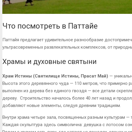
Что посмотреть в Паттайе
Паттайя предлагает удивительное разнообразие достопримеч
ультрасовременных развлекательных комплексов, от природны
Храмы и духовные святыни
Храм Истины (Святилище Истины, Прасат Май)
— уникальн
Высота этого деревянного чуда — 110 метров, что примерно 
выполнен из дерева без единого гвоздя — все детали скрепл
дереву. Строительство началось более 40 лет назад и продо
добавляют новые элементы, следуя древним традициям.
Внутри храма четыре зала, посвященных разным культурам — 
Каждая скульптура здесь символична: девушка с лотосом озн
Рядом с храмом есть парк, где катают на лошадях, слонах и 