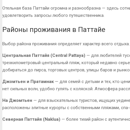
Отельная база Паттайи огромна и разнообразна — здесь сотн
удовлетворить запросы любого путешественника.
Районы проживания в Паттайе
Выбор района проживания определяет характер всего отдыха.
Центральная Паттайя (Central Pattaya)
— для любителей тус
трехкилометровый центральный пляж, который недавно серье
добираться до пирса, торговых центров, улицы баров и рынко
Джомтьен и Пратамнак
— для семей с детьми и тех, кто цен
нет сильных волн, удобно гулять с коляской. Атмосфера рассл
На Джомтьен
— для взыскательных туристов, ищущих уедине
расположены элитные курорты с собственными пляжами, спа-
Северная Паттайя (Naklua)
— более тихий район с аутентич