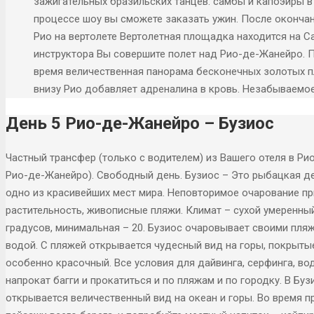
зажигательных бразильских танцев: самбы и капоэйры в
процессе шоу вы сможете заказать ужин. После окончан
Рио на вертолете Вертолетная площадка находится на С
инструктора Вы совершите полет над Рио-де-Жанейро. П
время величественная панорама бесконечных золотых п
внизу Рио добавляет адреналина в кровь. Незабываемо
День 5 Рио-де-Жанейро – Бузиос
Частный трансфер (только с водителем) из Вашего отеля в Рио
Рио-де-Жанейро). Свободный день. Бузиос – Это рыбацкая де
одно из красивейших мест мира. Неповторимое очарование п
растительность, живописные пляжи. Климат – сухой умеренный
градусов, минимальная – 20. Бузиос очаровывает своими пля
водой. С пляжей открывается чудесный вид на горы, покрыты
особенно красочный. Все условия для дайвинга, серфинга, во
напрокат багги и прокатиться и по пляжам и по городку. В Б
открывается величественный вид на океан и горы. Во время п