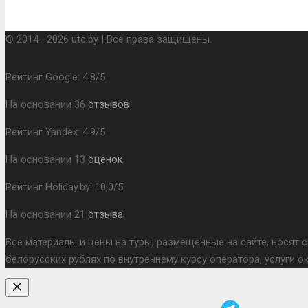
© 2014—2026 utc.by | Все права защищены.
Рейтинг Google:
4.8
/
5
На основании
36
отзывов
Рейтинг Yandex:
4.9
/
5
На основании
13
оценок
Рейтинг Holiday.by:
10,0
/
5
На основании
21
отзыва
Все материалы и цены на туры, размещенные на сайте, носят 
белорусских рублях по внутреннему курсу оператора, услуги 