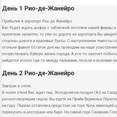
День 1 Рио-де-Жанейро
Прибытие в аэропорт Рио де Жанейро.
Вас будет ждать шофер с табличкой логотипа нашей фирмы и 
прилетели засветло, то уже по дороге из аэропорта Вы увиди
стороны дороги и красивые бухты. С наступлением темноты 
огоньки фавел! Остаток дня мы проводим на наше усмотрение
почувствовать буйную жизнь города. А кто-то захочет побыть
найдется уголок где-то между пальмами, песком и волнами ок
День 2 Рио-де-Жанейро
Завтрак в отеле.
В холле отеля Вас ждет гид. Экскурсия на полдня (4ч) на Саха
русскоговорящим гидом. Вы едете на Прайя Вермелья (Красны
на гору. Первая остановка предстоит на горе Урка, имеющей
перекусить в ресторане или баре. На самой горе Сахарная Го