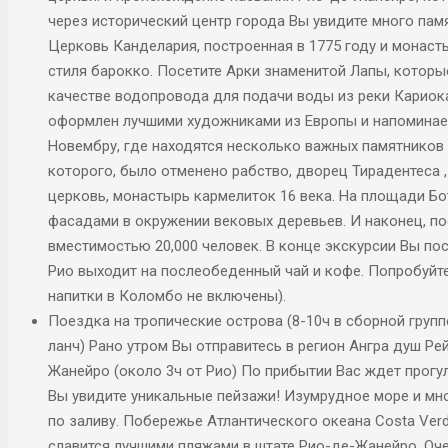
через исторический центр города Вы увидите много памя
Церковь Канделария, построенная в 1775 году и монаст
стиля барокко. Посетите Арки знаменитой Лапы, которые
качестве водопровода для подачи воды из реки Кариока
оформлен лучшими художниками из Европы и напоминае
Новембру, где находятся несколько важных памятников 
которого, было отменено рабство, дворец Тирадентеса ,
церковь, монастырь кармелиток 16 века. На площади Бо
фасадами в окружении вековых деревьев. И наконец, п
вместимостью 20,000 человек. В конце экскурсии Вы по
Рио выходит на послеобеденный чай и кофе. Попробуйте
напитки в Коломбо не включены).
Поездка на тропические острова (8-10ч в сборной груп
ланч) Рано утром Вы отправитесь в регион Ангра душ Рей
Жанейро (около 3ч от Рио) По прибытии Вас ждет прогу
Вы увидите уникальные пейзажи! Изумрудное море и м
по заливу. Побережье Атлантического океана Cоsta Verd
славится лучшими пляжами в штате Рио-де-Жанейро. Оч