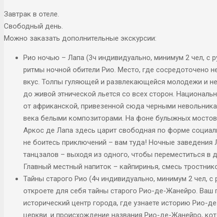
Завтрак в отеле.
Свободный день.
Можно заказать дополнительные экскурсии:
Рио ночью – Лапа (3ч индивидуально, минимум 2 чел, с
ритмы ночной обители Рио. Место, где сосредоточено н
вкус. Толпы гуляющей и развлекающейся молодежи и не
до живой этнической льется со всех сторон. Национал
от африканской, привезенной сюда черными невольника
века белыми композиторами. На фоне булыжных мостовы
Аркос де Лапа здесь царит свободная по форме социаль
не боитесь приключений – вам туда! Ночные заведения
танцзалов – выходя из одного, чтобы переместиться в д
Главный местный напиток – кайпиринья, смесь тростнико
Тайны старого Рио (4ч индивидуально, минимум 2 чел, с
откроете для себя тайны старого Рио-де-Жанейро. Ваш г
исторический центр города, где узнаете историю Рио-д
церкви. и происхождение названия Рио-де-Жанейро, кото