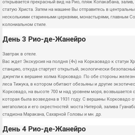
открывается прекрасный вид на Рио, пляж Копакабана, залив, 
статую Христа. Затем на машине Вы отправитесь в центральны
несколькими старинными церквями, монастырями, главным Со
колониальном стиле.
День 3 Рио-де-Жанейро
Завтрак в отеле.
Вас ждет Экскурсия на полдня (4ч) на Коркаовадо к статуи Х
станцию, откуда стартует открытый, экологически безопасны
джунгли к вершине холма Корковадо. По обе стороны желез
леса Тижука, в котором обитают обезьяны и другие экзотиче
Корковадо, на высоте 700 м над уровнем моря, возвышается си
которая была возведена в 1931 году. С вершины Корковадо 
мегаполиса и его окрестностей: моста Нитерой, залива Гуанаб
стадиона Маракана, Сахарной Головы и мн. др.
День 4 Рио-де-Жанейро