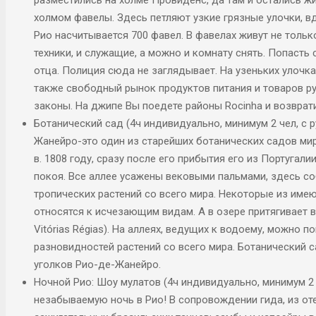
холмом фавелы. Здесь петляют узкие грязные улочки, в
Рио насчитывается 700 фавел. В фавелах живут не тольк
техники, и служащие, а можно и комнату снять. Попаст
отца. Полиция сюда не заглядывает. На узеньких улочка
также свободный рынок продуктов питания и товаров ру
законы. На джипе Вы поедете районы Rocinha и возврати
Ботанический сад (4ч индивидуально, минимум 2 чел, с
Жанейро-это один из старейших ботанических садов ми
в. 1808 году, сразу после его прибытия его из Португал
покоя. Все аллее усажены вековыми пальмами, здесь со
тропических растений со всего мира. Некоторые из им
относятся к исчезающим видам. А в озере притягивает в
Vitórias Régias). На аллеях, ведущих к водоему, можно п
разновидностей растений со всего мира. Ботанический 
уголков Рио-де-Жанейро.
Ночной Рио: Шоу мулатов (4ч индивидуально, минимум 2
незабываемую ночь в Рио! В сопровождении гида, из от