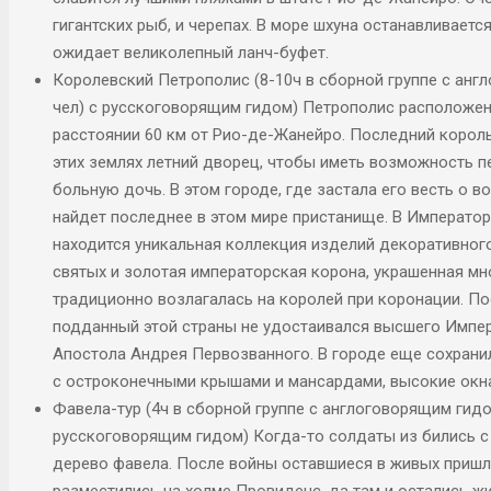
гигантских рыб, и черепах. В море шхуна останавливает
ожидает великолепный ланч-буфет.
Королевский Петрополис (8-10ч в сборной группе с ан
чел) с русскоговорящим гидом) Петрополис расположен 
расстоянии 60 км от Рио-де-Жанейро. Последний король 
этих землях летний дворец, чтобы иметь возможность 
больную дочь. В этом городе, где застала его весть о в
найдет последнее в этом мире пристанище. В Император
находится уникальная коллекция изделий декоративного 
святых и золотая императорская корона, украшенная м
традиционно возлагалась на королей при коронации. По
подданный этой страны не удостаивался высшего Импер
Апостола Андрея Первозванного. В городе еще сохранил
с остроконечными крышами и мансардами, высокие окн
Фавела-тур (4ч в сборной группе с англоговорящим гидо
русскоговорящим гидом) Когда-то солдаты из бились с
дерево фавела. После войны оставшиеся в живых пришл
разместились на холме Провиденс, да там и остались жи