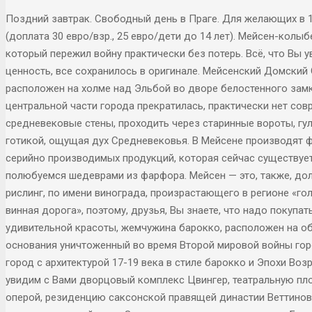
Поздний завтрак. Свободный день в Праге. Для желающих в 
(доплата 30 евро/взр., 25 евро/дети до 14 лет). Мейсен-колы
который пережил войну практически без потерь. Всё, что Вы 
ценность, все сохранилось в оригинале. Мейсенский Домский
расположен на холме над Эльбой во дворе белостенного замк
центральной части города прекратилась, практически нет сов
средневековые стены, проходить через старинные вороты, г
готикой, ощущая дух Средневековья. В Мейсене производят ф
серийно производимых продукций, которая сейчас существует. 
полюбуемся шедеврами из фарфора. Мейсен — это, также, до
рислинг, по имени винограда, произрастающего в регионе «го
винная дорога», поэтому, друзья, Вы знаете, что надо покупа
удивительной красоты, жемчужина барокко, расположен на об
основания уничтоженный во время Второй мировой войны гор
город с архитектурой 17-19 века в стиле барокко и Эпохи Во
увидим с Вами дворцовый комплекс Цвингер, театральную п
оперой, резиденцию саксонской правящей династии Веттинов