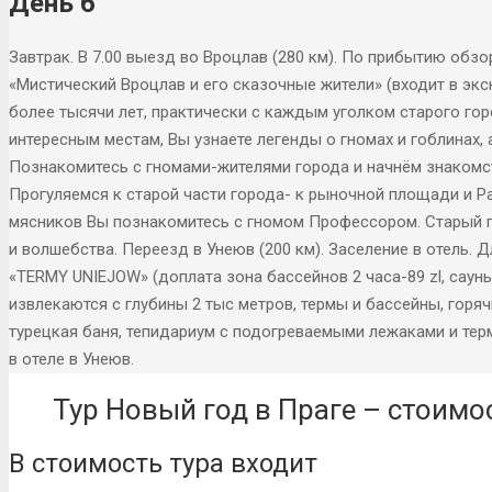
День 6
Завтрак. В 7.00 выезд во Вроцлав (280 км). По прибытию обз
«Мистический Вроцлав и его сказочные жители» (входит в экс
более тысячи лет, практически с каждым уголком старого го
интересным местам, Вы узнаете легенды о гномах и гоблинах,
Познакомитесь с гномами-жителями города и начнём знакомс
Прогуляемся к старой части города- к рыночной площади и Р
мясников Вы познакомитесь с гномом Профессором. Старый г
и волшебства. Переезд в Унеюв (200 км). Заселение в отель
«TERMY UNIEJOW» (доплата зона бассейнов 2 часа-89 zl, сауны 
извлекаются c глубины 2 тыс метров, термы и бассейны, горя
турецкая баня, тепидариум с подогреваемыми лежаками и терма
в отеле в Унеюв.
Тур Новый год в Праге – стоимо
В стоимость тура входит