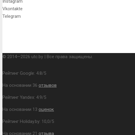
Instagram
Vkontakte
Telegram
© 2014—2026 utc.by | Все права защищены.
Рейтинг Google:
4.8
/
5
На основании
36
отзывов
Рейтинг Yandex:
4.9
/
5
На основании
13
оценок
Рейтинг Holiday.by:
10,0
/
5
На основании
21
отзыва