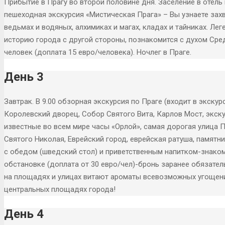
Прибытие в Прагу во второй половине дня. Заселение в отел
пешеходная экскурсия «Мистическая Прага» – Вы узнаете за
ведьмах и водяных, алхимиках и магах, кладах и тайниках. Ле
историю города с другой стороны, познакомится с духом Сре
человек (доплата 15 евро/человека). Ночлег в Праге.
День 3
Завтрак. В 9.00 обзорная экскурсия по Праге (входит в экску
Королевский дворец, Собор Святого Вита, Карлов Мост, экск
известные во всем мире часы «Орлой», самая дорогая улица 
Святого Николая, Еврейский город, еврейская ратуша, памятн
с обедом (шведский стол) и приветственным напитком-знако
обстановке (доплата от 30 евро/чел)-бронь заранее обязател
на площадях и улицах витают ароматы всевозможных угоще
центральных площадях города!
День 4