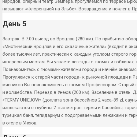
народов, оперный театр Земпера, прогуляемся по террасе Брю
называют «Флоренцией на Эльбе». Возвращение и ночлег в Пр
День 5
Завтрак. В 7.00 выезд во Вроцлав (280 км). По прибытию обз
«Мистический Вроцлав и его сказочные жители» (входит в экс
более тысячи лет, практически с каждым уголком старого го
интересным местам, Вы узнаете легенды о гномах и гоблинах,
Познакомитесь с гномами-жителями города и начнём знакомс
Прогуляемся к старой части города- к рыночной площади и Р
мясников Вы познакомитесь с гномом Профессором. Старый г
и волшебства. Переезд в Унеюв (200 км). Заселение в отель
«TERMY UNIEJOW» (доплата зона бассейнов 2 часа-89 zl, сауны 
извлекаются c глубины 2 тыс метров, термы и бассейны, горя
турецкая баня, тепидариум с подогреваемыми лежаками и терма
в отеле в Унеюв.