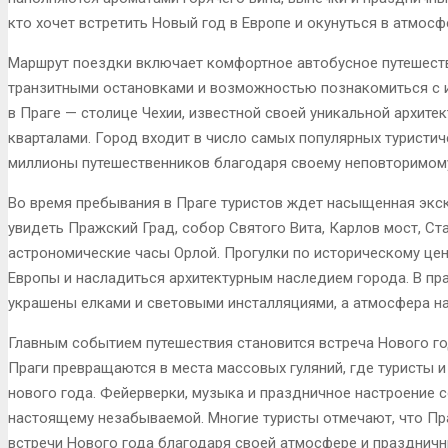
кто хочет встретить Новый год в Европе и окунуться в атмосф
Маршрут поездки включает комфортное автобусное путешестви
транзитными остановками и возможностью познакомиться с и
в Праге — столице Чехии, известной своей уникальной архите
кварталами. Город входит в число самых популярных туристи
миллионы путешественников благодаря своему неповторимому
Во время пребывания в Праге туристов ждет насыщенная экск
увидеть Пражский Град, собор Святого Вита, Карлов мост, С
астрономические часы Орлой. Прогулки по историческому це
Европы и насладиться архитектурным наследием города. В п
украшены елками и световыми инсталляциями, а атмосфера н
Главным событием путешествия становится встреча Нового г
Праги превращаются в места массовых гуляний, где туристы 
нового года. Фейерверки, музыка и праздничное настроение с
настоящему незабываемой. Многие туристы отмечают, что Пра
встречи Нового года благодаря своей атмосфере и празднич