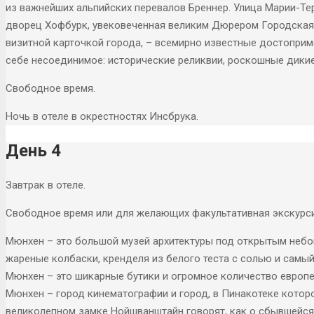
из важнейших альпийских перевалов Бреннер. Улица Марии-Тер
дворец Хофбурк, увековеченная великим Дюрером Городская 
визитной карточкой города, – всемирно известные достопри
себе несоединимое: исторические реликвии, роскошные дики
Свободное время.
Ночь в отеле в окрестностях Инсбрука.
День 4
Завтрак в отеле.
Свободное время или для желающих факультативная экскурси
Мюнхен – это большой музей архитектуры под открытым небом
жареные колбаски, кренделя из белого теста с солью и самы
Мюнхен – это шикарные бутики и огромное количество европе
Мюнхен – город кинематографии и город, в Пинакотеке кото
великолепном замке Нойшванштайн говорят, как о сбывшейся 