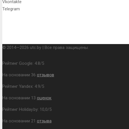
Vkontakte
Telegram
© 2014—2026 utc.by | Все права защищены.
Рейтинг Google:
4.8
/
5
На основании
36
отзывов
Рейтинг Yandex:
4.9
/
5
На основании
13
оценок
Рейтинг Holiday.by:
10,0
/
5
На основании
21
отзыва