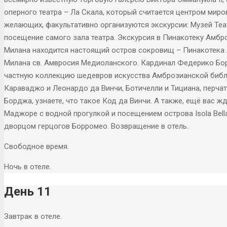
оперного театра – Ла Скала, который считается центром мир
желающих, факультативно организуются экскурсии: Музей Теа
посещение самого зала театра. Экскурсия в Пинакотеку Амбро
Милана находится настоящий остров сокровищ – Пинакотека 
Милана св. Амвросия Медиоланского. Кардинал Федерико Бор
частную коллекцию шедевров искусства Амброзианской библи
Караваджо и Леонардо да Винчи, Ботичелли и Тициана, перча
Борджа, узнаете, что такое Код да Винчи. А также, ещё вас 
Маджоре с водной прогулкой и посещением острова Isola Bell
дворцом герцогов Борромео. Возвращение в отель.
Свободное время.
Ночь в отеле.
День 11
Завтрак в отеле.