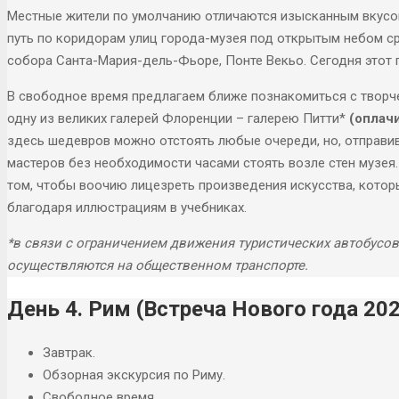
Местные жители по умолчанию отличаются изысканным вкусо
путь по коридорам улиц города-музея под открытым небом с
собора Санта-Мария-дель-Фьоре, Понте Векьо. Сегодня этот 
В свободное время предлагаем ближе познакомиться с творч
одну из великих галерей Флоренции – галерею Питти*
(оплач
здесь шедевров можно отстоять любые очереди, но, отправив
мастеров без необходимости часами стоять возле стен музея.
том, чтобы воочию лицезреть произведения искусства, кото
благодаря иллюстрациям в учебниках.
*в связи с ограничением движения туристических автобусов 
осуществляются на общественном транспорте.
День 4. Рим (Встреча Нового года 20
Завтрак.
Обзорная экскурсия по Риму.
Свободное время.