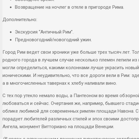
Возвращение на ночлег в отеле в пригороде Рима.
Дополнительно:
Экскурсия “Античный Рим”.
Предновогодний/новогодний ужин.
Город Рим ведет свои хроники уже больше трех тысяч лет. Тол
родного города в лучшем случае несколько племен лепили из 
могли определиться, какими колоннами лучше украсить новы
ионическими. И неудивительно, что все дороги вели в Рим: з
а в многочисленных тавернах к хлебу наливали вино.
С тех пор утекло немало воды, а Пантеоном во время обзорн
любоваться и сейчас. Очертания же, например, бывшего ста
облике любимой для современных римлян площади Навона. С 
порадует любителей различных стилей и эпох своими достопр
Ангела, монумент Витториано на площади Венеции.
(В связи с ограничением движения туристических автобусов