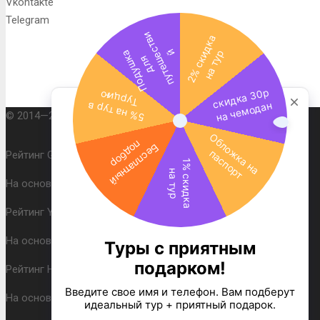
Vkontakte
Telegram
© 2014—2026 utc.by | Все права защищены.
Рейтинг Google:
4.8
/
5
На основании
36
отзывов
Рейтинг Yandex:
4.9
/
5
На основании
13
оценок
Рейтинг Holiday.by:
10,0
/
5
На основании
21
отзыва