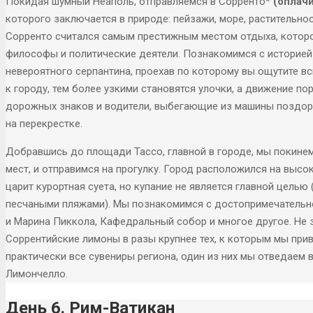
Покидая шумный Неаполь, отправляемся в Сорренто*
(оплач
которого заключается в природе: пейзажи, море, растительно
Сорренто считался самым престижным местом отдыха, которо
философы и политические деятели. Познакомимся с историей 
невероятного серпантина, проехав по которому вы ощутите в
к городу, тем более узкими становятся улочки, а движение п
дорожных знаков и водители, выбегающие из машины поздоро
на перекрестке.
Добравшись до площади Тассо, главной в городе, мы покине
мест, и отправимся на прогулку. Город расположился на выс
царит курортная суета, но купание не является главной цель
песчаными пляжами). Мы познакомимся с достопримечательно
и Марина Пиккола, Кафедральный собор и многое другое. Не 
Соррентийские лимоны в разы крупнее тех, к которым мы при
практически все сувениры региона, один из них мы отведаем 
Лимончелло.
День 6. Рим-Ватикан