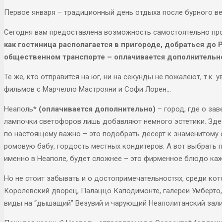
Первое января – традиционный день отдыха после бурного ве
Сегодня вам предоставлена возможность самостоятельно пр
как гостиница располагается в пригороде, добраться до
общественном транспорте – оплачивается дополнительно
Те же, кто отправится на юг, ни на секунды не пожалеют, т.к.
фильмов с Марчелло Мастрояни и Софи Лорен…
Неаполь*
(оплачивается дополнительно)
– город, где о за
лампочки светофоров лишь добавляют немного эстетики. Здесь
по настоящему важно – это подобрать десерт к знаменитому 
ромовую бабу, гордость местных кондитеров. А вот выбрать п
именно в Неаполе, будет сложнее – это фирменное блюдо каж
Но не стоит забывать и о достопримечательностях, среди ко
Королевский дворец, Палаццо Каподимонте, галереи Умберто,
виды на “дышащий” Везувий и чарующий Неаполитанский зали