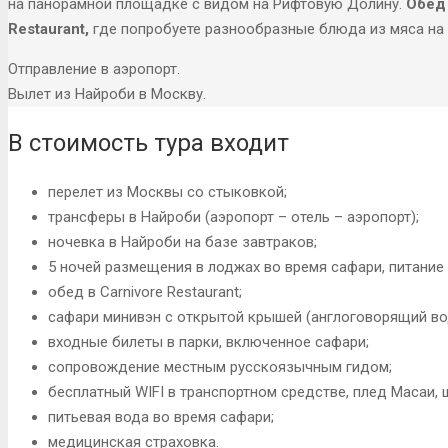
на панорамной площадке с видом на Рифтовую Долину.
Обед 
Restaurant,
где попробуете разнообразные блюда из мяса на 
Отправление в аэропорт.
Вылет из Найроби в Москву.
В стоимость тура входит
перелет из Москвы со стыковкой;
трансферы в Найроби (аэропорт – отель – аэропорт);
ночевка в Найроби на базе завтраков;
5 ночей размещения в лоджах во время сафари, питание 
обед в Carnivore Restaurant;
сафари минивэн с открытой крышей (англоговорящий во
входные билеты в парки, включенное сафари;
сопровождение местным русскоязычным гидом;
бесплатный WIFI в транспортном средстве, плед Масаи, 
питьевая вода во время сафари;
медицинская страховка.