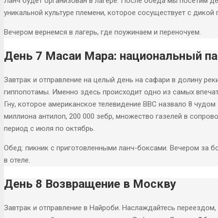
Ланч будет организован в лагере. После обеда мы посетим д
уникальной культуре племени, которое сосуществует с дикой 
Вечером вернемся в лагерь, где поужинаем и переночуем.
День 7 Масаи Мара: национальный п
Завтрак и отправление на целый день на сафари в долину рек
гиппопотамы. Именно здесь происходит одно из самых впеча
Гну, которое американское телевидение BBC назвало 8 чудом 
миллиона антилоп, 200 000 зебр, множество газелей в сопров
период с июля по октябрь.
Обед: пикник с приготовленными ланч-боксами. Вечером за б
в отеле.
День 8 Возвращение в Москву
Завтрак и отправление в Найроби. Наслаждайтесь переездом,