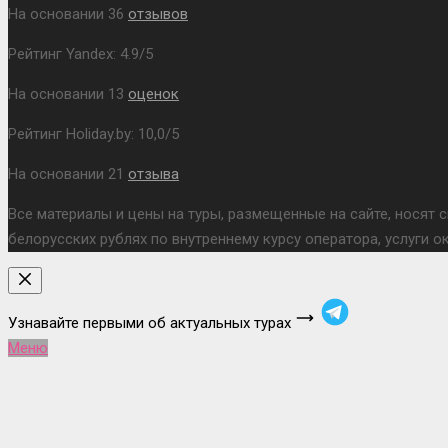
На основании
36
отзывов
Рейтинг Yandex:
4.9
/
5
На основании
13
оценок
Рейтинг Holiday.by:
10,0
/
5
На основании
21
отзыва
Все материалы и цены на туры, размещенные на сайте, носят 
белорусских рублях по внутреннему курсу оператора, услуги 
Узнавайте первыми об актуальных турах
Меню