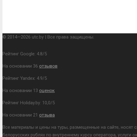
© 2014—2026 utc.by | Все права защищены.
Рейтинг Google:
4.8
/
5
На основании
36
отзывов
Рейтинг Yandex:
4.9
/
5
На основании
13
оценок
Рейтинг Holiday.by:
10,0
/
5
На основании
21
отзыва
Все материалы и цены на туры, размещенные на сайте, носят 
белорусских рублях по внутреннему курсу оператора, услуги 