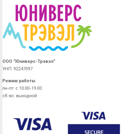
ООО “Юниверс-Трэвэл”
УНП: 92247097
Режим работы
пн-пт: с 10.00-19.00
сб-вс: выходной