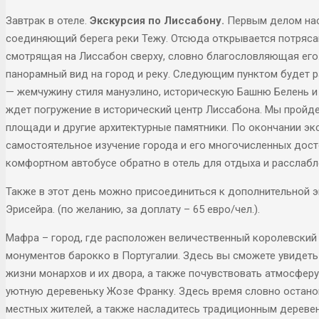
Завтрак в отеле.
Экскурсия по
Лиссабону.
Первым делом нас
соединяющий берега реки Тежу. Отсюда открывается потрясаю
смотрящая на Лиссабон сверху, словно благословляющая его.
панорамный вид на город и реку. Следующим пунктом будет 
— жемчужину стиля мануэлино, историческую Башню Белень и
ждет погружение в исторический центр Лиссабона. Мы пройде
площади и другие архитектурные памятники. По окончании эк
самостоятельное изучение города и его многочисленных дост
комфортном автобусе обратно в отель для отдыха и расслабл
Также в этот день можно присоединиться к дополнительной
Эрисейра. (по желанию, за доплату – 65 евро/чел.).
Мафра – город, где расположен величественный королевский
монументов барокко в Португалии. Здесь вы сможете увидеть
жизни монархов и их двора, а также почувствовать атмосферу
уютную деревеньку Жозе Франку. Здесь время словно остано
местных жителей, а также насладитесь традиционным дереве