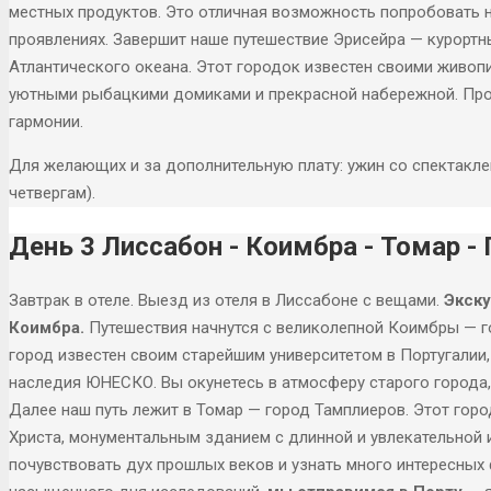
местных продуктов. Это отличная возможность попробовать 
проявлениях. Завершит наше путешествие Эрисейра — курорт
Атлантического океана. Этот городок известен своими живо
уютными рыбацкими домиками и прекрасной набережной. Про
гармонии.
Для желающих и за дополнительную плату: ужин со спектакле
четвергам).
День 3 Лиссабон - Коимбра - Томар -
Завтрак в отеле. Выезд из отеля в Лиссабоне с вещами.
Экску
Коимбра.
Путешествия начнутся с великолепной Коимбры — г
город известен своим старейшим университетом в Португалии
наследия ЮНЕСКО. Вы окунетесь в атмосферу старого города,
Далее наш путь лежит в Томар — город Тамплиеров. Этот го
Христа, монументальным зданием с длинной и увлекательной 
почувствовать дух прошлых веков и узнать много интересных 