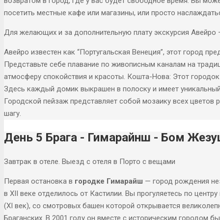
возвратом в город, где у вас будет свободное время. Вы мож
посетить местные кафе или магазины, или просто наслаждатьс
Для желающих и за дополнительную плату экскурсия Авейро —
Авейро известен как “Португальская Венеция”, этот город пр
Представьте себе плавание по живописным каналам на традиц
атмосферу спокойствия и красоты. Кошта-Нова: Этот городок
Здесь каждый домик выкрашен в полоску и имеет уникальный 
Городской пейзаж представляет собой мозаику всех цветов р
шагу.
День 5 Брага - Гимарайнш - Бом Жез
Завтрак в отеле. Выезд с отеля в Порто с вещами
Первая остановка в
городке Гимарайш
— город рождения нез
в XII веке отделилось от Кастилии. Вы прогуляетесь по центр
(XI век), со смотровых башен которой открывается великолеп
Браганских. В 2001 году он вместе с историческим городом б