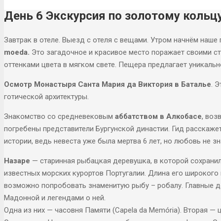
День 6 Экскурсия по золотому кольц
Завтрак в отеле. Выезд с отеля с вещами. Утром начнём наше
moeda.
Это загадочное и красивое место поражает своими с
оттенками цвета в мягком свете. Пещера предлагает уникаль
Осмотр Монастыря Санта Мария да Виктория в Баталье
. 
готической архитектуры.
Знакомство со средневековым
аббатством в Алкобасе
, воз
погребены представители Бургунской династии. Гид расскаже
истории, ведь невеста уже была мертва 6 лет, но любовь не з
Назаре
— старинная рыбацкая деревушка, в которой сохранил
известных морских курортов Португалии. Длина его широкого 
возможно попробовать знаменитую рыбу – робалу. Главные д
Мадонной и легендами о ней.
Одна из них — часовня Памяти (Capela da Memória). Вторая — ц