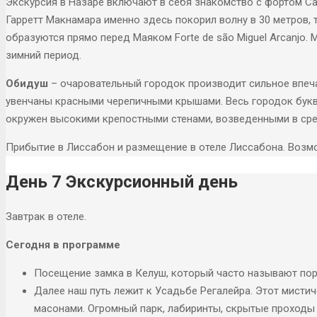
Экскурсия в Назаре включают в себя знакомство с фортом Са
Гарретт Макнамара именно здесь покорил волну в 30 метров,
образуются прямо перед Маяком Forte de são Miguel Arcanjo
зимний период.
Обидуш
– очаровательный городок производит сильное впеча
увенчаны красными черепичными крышами. Весь городок букв
окружен высокими крепостными стенами, возведенными в сре
Прибытие в Лиссабон и размещение в отеле Лиссабона. Возмо
День 7 Экскурсионный день
Завтрак в отеле.
Сегодня в программе
Посещение замка в Келуш, который часто называют пор
Далее наш путь лежит к Усадьбе Регалейра. Этот мистич
масонами. Огромный парк, лабиринты, скрытые проходы 