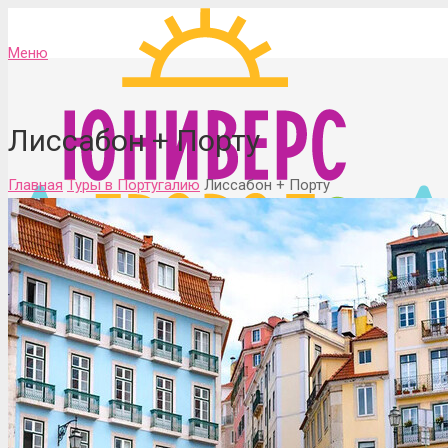
Меню
Лиссабон + Порту
Главная
Туры в Португалию
Лиссабон + Порту