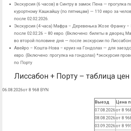
Экскурсия (6 часов) в Синтру в замок Пена — прогулка п
курортному Кашкайшу (по пятницам) — 110 евро за чело
после 02.02.2026.
Экскурсия (4 часа) Мафра – Деревенька Жозе Франку – Э
после 02.02.26 – 80 евро. (Включено: билеты в дворец М
во второй половине дня — после экскурсии по Лиссабон
Авейро – Кошта-Нова – круиз на Гондолах — для заездов 
евро. (Включено: прогулка на гондолах) *экскурсия про
по Порту
Лиссабон + Порту – таблица цен
06.08.2026от 8 968 BYN
Выезд
Цена п
07.08.2026
от 8 96
08.08.2026
от 8 96
03.09.2026
от 8 99