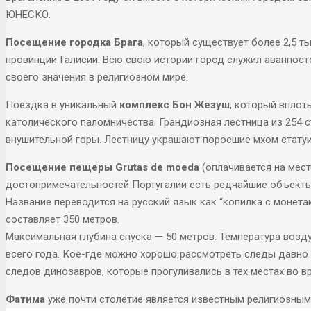
ЮНЕСКО.
Посещение городка Брага
, который существует более 2,5 т
провинции Галисии. Всю свою истории город служил аванпосто
своего значения в религиозном мире.
Поездка в уникальный
комплекс Бон Жезуш
, который вплот
католического паломничества. Грандиозная лестница из 254 с
внушительной горы. Лестницу украшают поросшие мхом статуи
Посещение пещеры Grutas de moeda
(оплачивается на мест
достопримечательностей Португалии есть редчайшие объекты,
Название переводится на русский язык как “копилка с монет
составляет 350 метров.
Максимальная глубина спуска — 50 метров. Температура возду
всего года. Кое-где можно хорошо рассмотреть следы давно
следов динозавров, которые прогуливались в тех местах во в
Фатима
уже почти столетие является известным религиозным