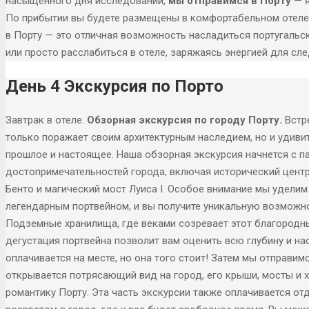
насыщенного дня исследований,
мы отправимся в Порту
— 
По прибытии вы будете размещены в комфортабельном отеле, 
в Порту — это отличная возможность насладиться португальск
или просто расслабиться в отеле, заряжаясь энергией для сл
День 4 Экскурсия по Порто
Завтрак в отеле.
Обзорная экскурсия по городу Порту.
Встре
только поражает своим архитектурным наследием, но и удиви
прошлое и настоящее. Наша обзорная экскурсия начнется с 
достопримечательностей города, включая исторический цент
Бенто и магический мост Луиса I. Особое внимание мы уделим
легендарным портвейном, и вы получите уникальную возможно
Подземные хранилища, где веками созревает этот благородны
дегустация портвейна позволит вам оценить всю глубину и на
оплачивается на месте, но она того стоит! Затем мы отправимс
открывается потрясающий вид на город, его крыши, мосты и 
романтику Порту. Эта часть экскурсии также оплачивается от