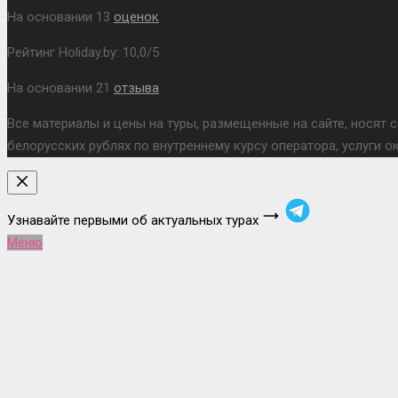
На основании
13
оценок
Рейтинг Holiday.by:
10,0
/
5
На основании
21
отзыва
Все материалы и цены на туры, размещенные на сайте, носят 
белорусских рублях по внутреннему курсу оператора, услуги 
Узнавайте первыми об актуальных турах
Меню