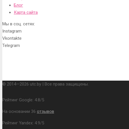
Блог
Карта сайта
Мы в соц. сетях:
Instagram
Vkontakte
Telegram
© 2014—2026 utc.by | Все права защищены.
Рейтинг Google:
4.8
/
5
На основании
36
отзывов
Рейтинг Yandex:
4.9
/
5