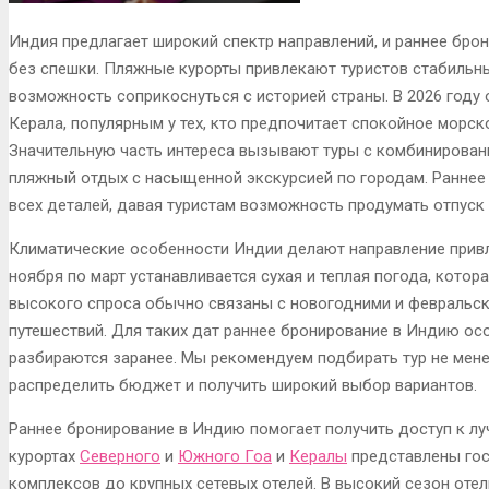
Индия предлагает широкий спектр направлений, и раннее бро
без спешки. Пляжные курорты привлекают туристов стабильн
возможность соприкоснуться с историей страны. В 2026 году 
Керала, популярным у тех, кто предпочитает спокойное морск
Значительную часть интереса вызывают туры с комбинирова
пляжный отдых с насыщенной экскурсией по городам. Раннее
всех деталей, давая туристам возможность продумать отпуск
Климатические особенности Индии делают направление привл
ноября по март устанавливается сухая и теплая погода, кото
высокого спроса обычно связаны с новогодними и февральск
путешествий. Для таких дат раннее бронирование в Индию ос
разбираются заранее. Мы рекомендуем подбирать тур не мен
распределить бюджет и получить широкий выбор вариантов.
Раннее бронирование в Индию помогает получить доступ к л
курортах
Северного
и
Южного Гоа
и
Кералы
представлены гос
комплексов до крупных сетевых отелей. В высокий сезон оте