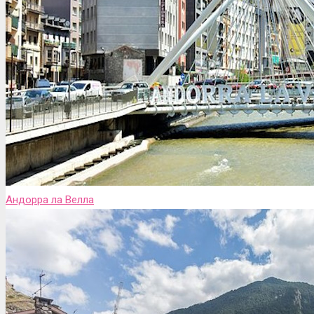
Андорра ла Велла