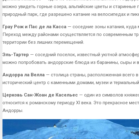
можно увидеть горные озера, альпийские цветы и старинные 
природный парк, где разрешено катание на велосипедах и пик
Грау Рож и Пас де ла Касса
— соседние зоны катания, куда 
Переход между районами осуществляется по современным тра
территории без лишних перемещений.
Эль-Тартер
— соседний поселок, известный уютной атмосфер
можно попробовать андоррские блюда из баранины, сыры и в
Андорра ла Велла
— столица страны, расположенная всего в
исторический центр с каменными домами, музеи и термальны
Церковь Сан-Жоан де Касельес
— один из символов княжес
относится к романскому периоду XI века. Это прекрасное мес
Андорры.