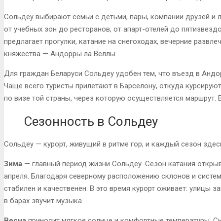
Сольдеу выбирают семьи с детьми, пары, компании друзей и 
от учебных зон до ресторанов, от апарт-отелей до пятизвезд
предлагает прогулки, катание на снегоходах, вечерние развл
княжества — Андорры ла Веллы.
Для граждан Беларуси Сольдеу удобен тем, что въезд в Анд
Чаще всего туристы прилетают в Барселону, откуда курсирую
по визе той страны, через которую осуществляется маршрут. 
Сезонность в Сольдеу
Сольдеу — курорт, живущий в ритме гор, и каждый сезон здесь
Зима
— главный период жизни Сольдеу. Сезон катания открыв
апреля. Благодаря северному расположению склонов и систем
стабилен и качественен. В это время курорт оживает: улицы 
в барах звучит музыка.
Весна
приносит мягкое солнце и комфортные температуры. Сн