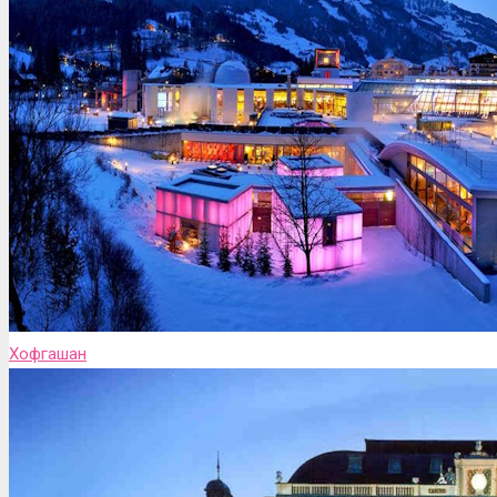
Хофгашан