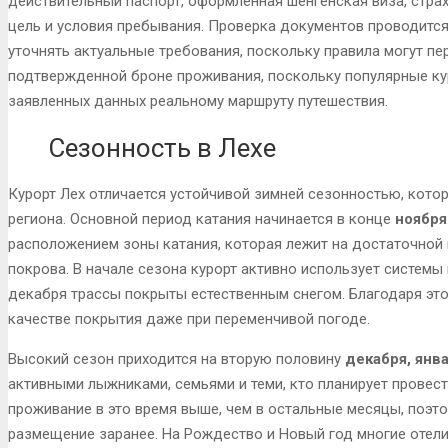
действительный паспорт, оформленная шенгенская виза, стр
цель и условия пребывания. Проверка документов проводится
уточнять актуальные требования, поскольку правила могут пе
подтвержденной броне проживания, поскольку популярные ку
заявленных данных реальному маршруту путешествия.
Сезонность в Лехе
Курорт Лех отличается устойчивой зимней сезонностью, кот
региона. Основной период катания начинается в конце
ноября
расположением зоны катания, которая лежит на достаточной
покрова. В начале сезона курорт активно использует системы
декабря трассы покрыты естественным снегом. Благодаря это
качестве покрытия даже при переменчивой погоде.
Высокий сезон приходится на вторую половину
декабря, янв
активными лыжниками, семьями и теми, кто планирует провест
проживание в это время выше, чем в остальные месяцы, поэт
размещение заранее. На Рождество и Новый год многие отел