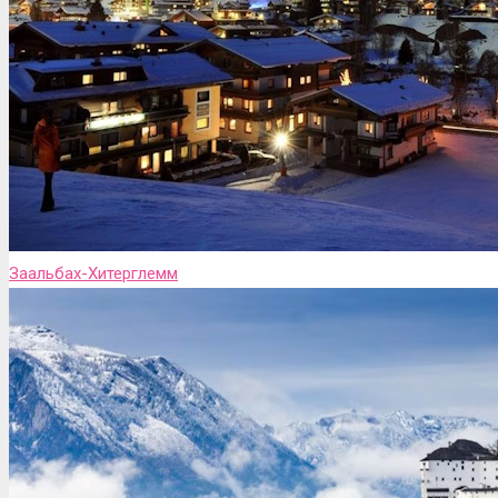
Заальбах-Хитерглемм