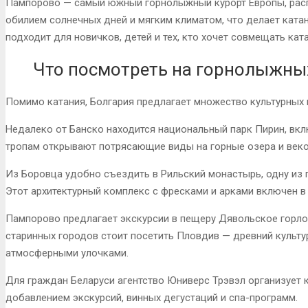
Пампорово — самый южный горнолыжный курорт Европы, расп
обилием солнечных дней и мягким климатом, что делает ката
подходит для новичков, детей и тех, кто хочет совмещать кат
Что посмотреть на горнолыжны
Помимо катания, Болгария предлагает множество культурных
Недалеко от Банско находится национальный парк Пирин, вк
тропам открывают потрясающие виды на горные озера и веко
Из Боровца удобно съездить в Рильский монастырь, одну из г
Этот архитектурный комплекс с фресками и арками включен в
Пампорово предлагает экскурсии в пещеру Дявольское горло,
старинных городов стоит посетить Пловдив — древний культу
атмосферными улочками.
Для граждан Беларуси агентство Юниверс Трэвэл организует 
добавлением экскурсий, винных дегустаций и спа-программ.