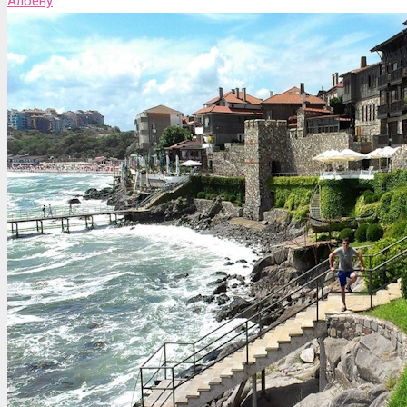
Албену