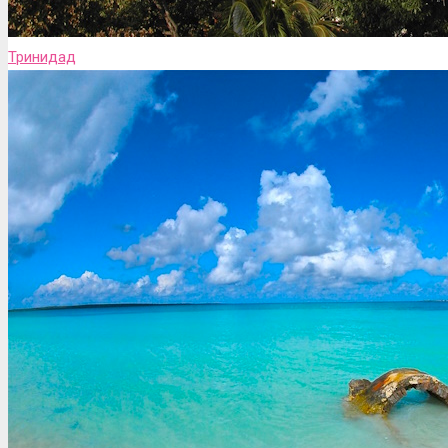
Тринидад