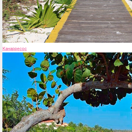
Канарресос