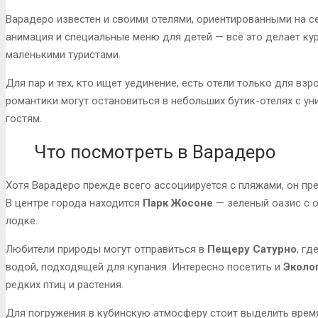
Варадеро известен и своими отелями, ориентированными на с
анимация и специальные меню для детей — всё это делает ку
маленькими туристами.
Для пар и тех, кто ищет уединение, есть отели только для вз
романтики могут остановиться в небольших бутик-отелях с 
гостям.
Что посмотреть в Варадеро
Хотя Варадеро прежде всего ассоциируется с пляжами, он пр
В центре города находится
Парк Жосоне
— зеленый оазис с 
лодке.
Любители природы могут отправиться в
Пещеру Сатурно
, гд
водой, подходящей для купания. Интересно посетить и
Эколо
редких птиц и растения.
Для погружения в кубинскую атмосферу стоит выделить время