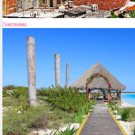
Гуантанамо