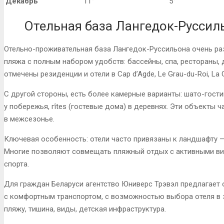
Декабрь
11°
5°
Отельная база Лангедок-Руссил
Отельно-проживательная база Лангедок-Руссильона очень ра
пляжа с полным набором удобств: бассейны, спа, рестораны, 
отмечены резиденции и отели в Cap d’Agde, Le Grau-du-Roi, La G
С другой стороны, есть более камерные варианты: шато-гости
у побережья, гîtes (гостевые дома) в деревнях. Эти объекты 
в межсезонье.
Ключевая особенность: отели часто привязаны к ландшафту — 
Многие позволяют совмещать пляжный отдых с активными вид
спорта.
Для граждан Беларуси агентство Юниверс Трэвэл предлагает 
с комфортным транспортом, с возможностью выбора отеля в з
пляжу, тишина, виды, детская инфраструктура.