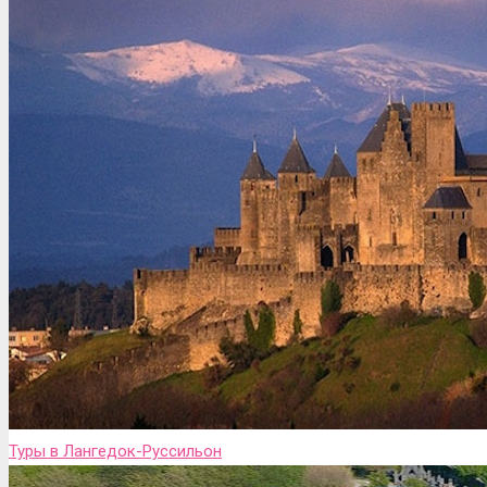
Туры в Лангедок-Руссильон