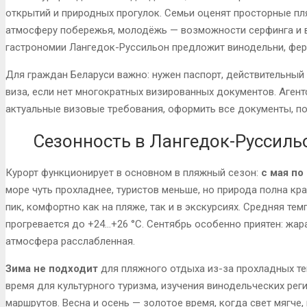
открытий и природных прогулок. Семьи оценят просторные пл
атмосферу побережья, молодёжь — возможности серфинга и в
гастрономии Лангедок-Руссильон предложит винодельни, фер
Для граждан Беларуси важно: нужен паспорт, действительный 
виза, если нет многократных визированных документов. Аген
актуальные визовые требования, оформить все документы, по
Сезонность в Лангедок-Руссиль
Курорт функционирует в основном в пляжный сезон:
с мая по
море чуть прохладнее, туристов меньше, но природа полна кр
пик, комфортно как на пляже, так и в экскурсиях. Средняя тем
прогревается до +24…+26 °C. Сентябрь особенно приятен: жара
атмосфера расслабленная.
Зима не подходит
для пляжного отдыха из-за прохладных те
время для культурного туризма, изучения винодельческих рег
маршрутов. Весна и осень — золотое время, когда свет мягче,