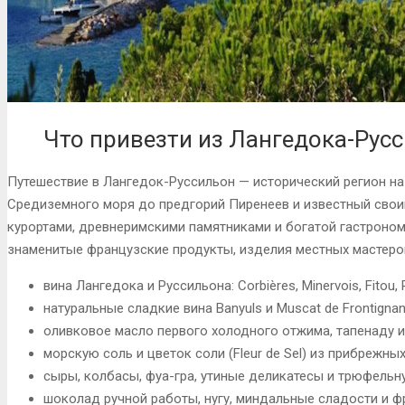
Что привезти из Лангедока-Рус
Путешествие в Лангедок-Руссильон — исторический регион н
Средиземного моря до предгорий Пиренеев и известный свои
курортами, древнеримскими памятниками и богатой гастроно
знаменитые французские продукты, изделия местных мастеро
вина Лангедока и Руссильона: Corbières, Minervois, Fitou, P
натуральные сладкие вина Banyuls и Muscat de Frontignan
оливковое масло первого холодного отжима, тапенаду и
морскую соль и цветок соли (Fleur de Sel) из прибрежны
сыры, колбасы, фуа-гра, утиные деликатесы и трюфельн
шоколад ручной работы, нугу, миндальные сладости и 