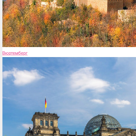
Вюртемберг