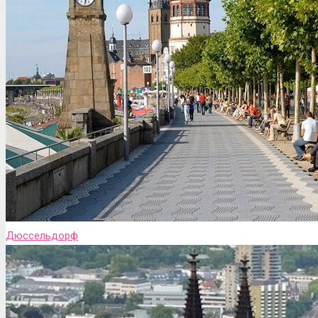
Дюссельдорф