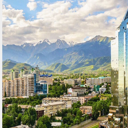
Венесуэла
Вьетнам
Венгрия