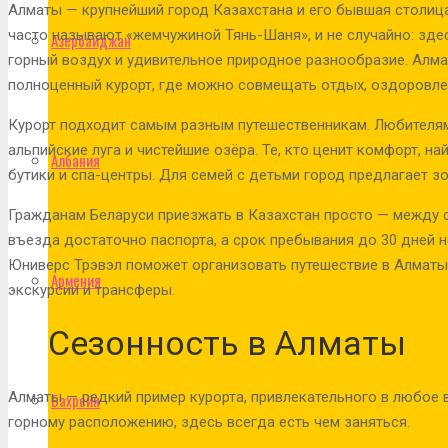
Алматы — крупнейший город Казахстана и его бывшая столица
часто называют «жемчужиной Тянь-Шаня», и не случайно: зде
Азербайджан
горный воздух и удивительное природное разнообразие. Алмат
полноценный курорт, где можно совмещать отдых, оздоровлен
Курорт подходит самым разным путешественникам. Любителям
альпийские луга и чистейшие озёра. Те, кто ценит комфорт, н
Албания
бутики и спа-центры. Для семей с детьми город предлагает з
Гражданам Беларуси приезжать в Казахстан просто — между 
въезда достаточно паспорта, а срок пребывания до 30 дней н
Юниверс Трэвэл поможет организовать путешествие в Алматы с
Армения
экскурсии и трансферы.
Сезонность в Алматы
Алматы — редкий пример курорта, привлекательного в любое 
Бахрейн
горному расположению, здесь всегда есть чем заняться.