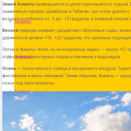
Зимой Алматы
превращается в центр горнолыжного отдыха. 
знаменитые курорты Шымбулак и Табаган, где сезон длится с 
воздуха колеблется от -5 до -15 градусов, а снежный покров 
Беларусь
Весной
природа оживает: расцветают яблоневые сады, зелен
держится на уровне +18…+22 градусов, что идеально подходит
Летом в Алматы тепло, но не изнуряюще жарко — около +27 г
Аргентина
отдыха на высокогорных озёрах и пикников у водопадов.
Осень
— сезон мягкого солнца и прозрачного воздуха. Тури
фестивалей и ярких пейзажей. Таким образом, Алматы — курор
сезон под свои интересы.
Болгария
Бразилия