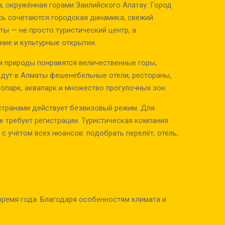
, окружённая горами Заилийского Алатау. Город
сь сочетаются городская динамика, свежий
ы — не просто туристический центр, а
ие и культурные открытия.
 природы понравятся величественные горы,
айдут в Алматы фешенебельные отели, рестораны,
оопарк, аквапарк и множество прогулочных зон.
странами действует безвизовый режим. Для
е требует регистрации. Туристическая компания
 учётом всех нюансов: подобрать перелёт, отель,
время года. Благодаря особенностям климата и