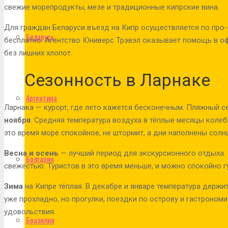
свежие морепродукты, мезе и традиционные кипрские вина.
Для граждан Беларуси въезд на Кипр осуществляется по про
Беларусь
бесплатно. Агентство Юниверс Трэвэл оказывает помощь в о
без лишних хлопот.
Сезонность в Ларнаке
Аргентина
Ларнака — курорт, где лето кажется бесконечным. Пляжный с
ноября
. Средняя температура воздуха в тёплые месяцы колебл
это время море спокойное, не штормит, а дни наполнены солн
Весна и осень
— лучший период для экскурсионного отдыха. 
Болгария
свежестью. Туристов в это время меньше, и можно спокойно г
Зима
на Кипре тёплая. В декабре и январе температура держит
уже прохладно, но прогулки, поездки по острову и гастроно
удовольствия.
Бразилия