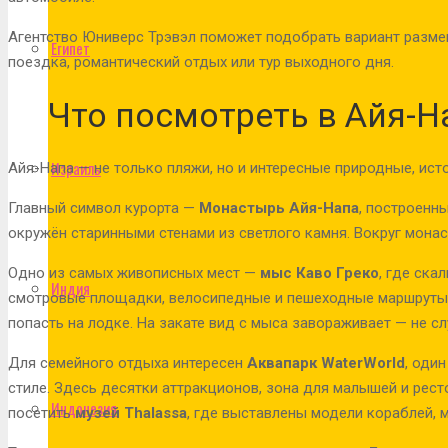
Агентство Юниверс Трэвэл поможет подобрать вариант разме
Египет
поездка, романтический отдых или тур выходного дня.
Что посмотреть в Айя-Н
Израиль
Айя-Напа — не только пляжи, но и интересные природные, ист
Главный символ курорта —
Монастырь Айя-Напа
, построенны
окружён старинными стенами из светлого камня. Вокруг мона
Одно из самых живописных мест —
мыс Каво Греко
, где ска
Индия
смотровые площадки, велосипедные и пешеходные маршруты,
попасть на лодке. На закате вид с мыса завораживает — не с
Для семейного отдыха интересен
Аквапарк WaterWorld
, оди
стиле. Здесь десятки аттракционов, зона для малышей и рес
Индонезия
посетить
музей Thalassa
, где выставлены модели кораблей, 