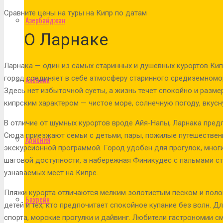
Сравните цены на туры на Кипр по датам
Азербайджан
О Ларнаке
Ларнака — один из самых старинных и душевных курортов Кип
город соединяет в себе атмосферу старинного средиземномо
Албания
Здесь нет избыточной суеты, а жизнь течет спокойно и разме
кипрским характером — чистое море, солнечную погоду, вкусн
В отличие от шумных курортов вроде Айя-Напы, Ларнака пред
Сюда приезжают семьи с детьми, пары, пожилые путешественн
Армения
экскурсионной программой. Город удобен для прогулок, мно
шаговой доступности, а набережная Финикудес с пальмами с
узнаваемых мест на Кипре.
Пляжи курорта отличаются мелким золотистым песком и поло
Бахрейн
детей и тех, кто предпочитает спокойное купание без волн. 
спорта, морские прогулки и дайвинг. Любители гастрономии с