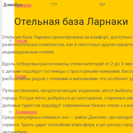
Германия
Декабрь
17°
10°
Отельная база Ларнаки
Отельная база Ларнаки ориентирована на комфорт, доступност
Греция
развлекательных комплексов, как в некоторых других курорта
индивидуальным стилем.
Вдоль побережья расположены отели категорий от 2 до 5 зве
с детьми подойдут гостиницы с просторными номерами, бассе
Грузия
расположены рядом с пляжами и магазинами, что особенно у
Путешественники, предпочитающие уединение, могут выбрать 
города. Оттуда легко добраться до ресторанов, старинных ул
деловых туристов подойдут современные бизнес-отели с кон
Доминикана
Среди популярных пляжных зон — район Декелия, где находя
сервиса. Здесь царит спокойная атмосфера, и до центра горо
автомобиле.