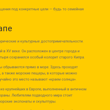
щения под конкретные цели — будь то семейная
апе
орические и культурные достопримечательности.
й в XV веке. Он расположен в центре города и
стыря сохранился особый колорит старого Кипра.
лы обрываются прямо в море. Здесь проходят
 а также морские пещеры, в которые можно
лучайно это место называют «краем солнца».
н из крупнейших в Европе, выполненный в античном
тораны. Любителям подводного мира стоит
морские экспонаты и скульптуры.