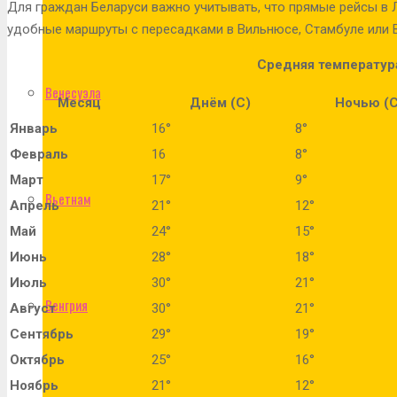
Для граждан Беларуси важно учитывать, что прямые рейсы в 
удобные маршруты с пересадками в Вильнюсе, Стамбуле или 
Средняя температур
Венесуэла
Месяц
Днём (C)
Ночью (
Январь
16°
8°
Февраль
16
8°
Март
17°
9°
Вьетнам
Апрель
21°
12°
Май
24°
15°
Июнь
28°
18°
Июль
30°
21°
Венгрия
Август
30°
21°
Сентябрь
29°
19°
Октябрь
25°
16°
Ноябрь
21°
12°