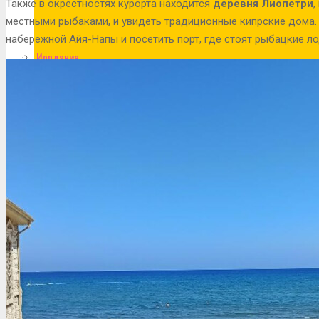
Также в окрестностях курорта находится
деревня Лиопетри
,
местными рыбаками, и увидеть традиционные кипрские дома. 
набережной Айя-Напы и посетить порт, где стоят рыбацкие л
Иордания
Испания
Исландия
Италия