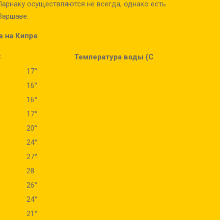
Ларнаку осуществляются не всегда, однако есть
Варшаве.
а на Кипре
C
Температура воды (C
17°
16°
16°
17°
20°
24°
27°
28
26°
24°
21°