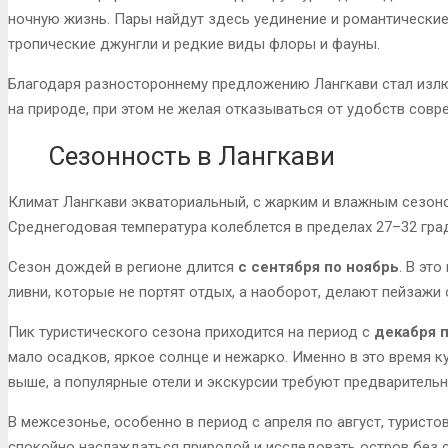
ночную жизнь. Пары найдут здесь уединение и романтические
тропические джунгли и редкие виды флоры и фауны.
Благодаря разностороннему предложению Лангкави стал излю
на природе, при этом не желая отказываться от удобств совр
Сезонность в Лангкави
Климат Лангкави экваториальный, с жарким и влажным сезоно
Среднегодовая температура колеблется в пределах 27–32 гра
Сезон дождей в регионе длится
с сентября по ноябрь
. В эт
ливни, которые не портят отдых, а наоборот, делают пейзаж
Пик туристического сезона приходится на период с
декабря 
мало осадков, яркое солнце и нежарко. Именно в это время к
выше, а популярные отели и экскурсии требуют предваритель
В межсезонье, особенно в период с апреля по август, турист
спокойно наслаждаться природой и исследовать остров без с