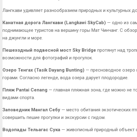
Лангкави удивляет разнообразием природных и культурных д
Канатная дорога Лангкави (Langkawi SkyCab)
— одно из са
поднимающее туристов на вершину горы Мат Чинчанг. С обз
на джунгли и море.
Пешеходный подвесной мост Sky Bridge
протянут над троп
возможности для фотографий и прогулок.
Озеро Тенгах (Tasik Dayang Bunting)
— пресноводное озеро 
горами. Согласно легенде, вода озера дарует плодородие.
Пляж Pantai Cenang
— главная пляжная зона, где можно не то
видами спорта.
Заповедник Мангал Себу
— место обитания экзотических пт
совершить пешие прогулки и экскурсии с гидом.
Водопады Тельагас Сука
— живописный природный объект с