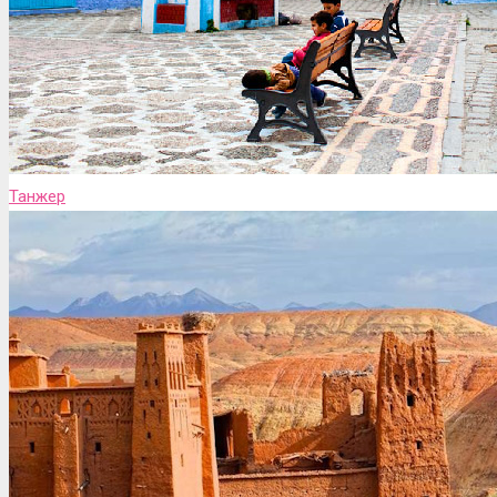
Танжер