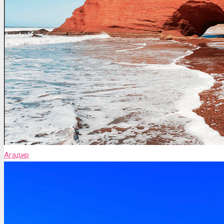
Агадир