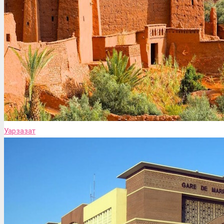
Уарзазат