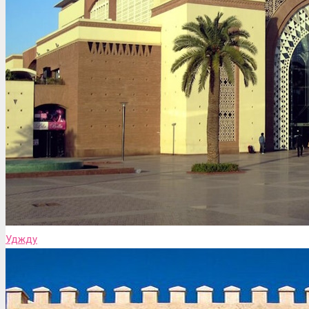
Уджду