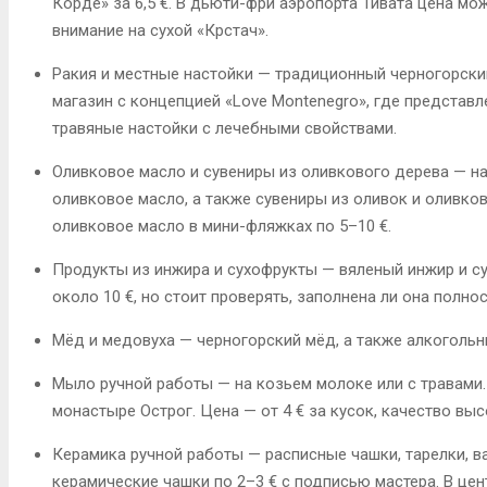
Корде» за 6,5 €
. В дьюти-фри аэропорта Тивата цена мо
внимание на сухой «Крстач»
.
Ракия и местные настойки
— традиционный черногорский
магазин с концепцией «Love Montenegro», где представ
травяные настойки с лечебными свойствами
.
Оливковое масло и сувениры из оливкового дерева
— на
оливковое масло, а также сувениры из оливок и оливко
оливковое масло в мини-фляжках по 5–10 €
.
Продукты из инжира и сухофрукты
— вяленый инжир и су
около 10 €, но стоит проверять, заполнена ли она полно
Мёд и медовуха
— черногорский мёд, а также алкогольн
Мыло ручной работы
— на козьем молоке или с травами.
монастыре Острог. Цена — от 4 € за кусок, качество выс
Керамика ручной работы
— расписные чашки, тарелки, в
керамические чашки по 2–3 € с подписью мастера
. В це