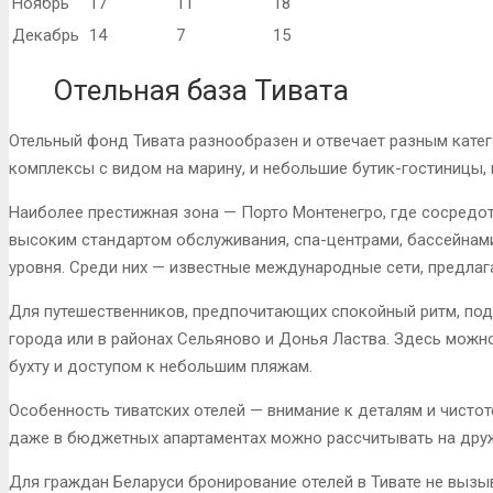
Ноябрь
17
11
18
Декабрь
14
7
15
Отельная база Тивата
Отельный фонд Тивата разнообразен и отвечает разным катег
комплексы с видом на марину, и небольшие бутик-гостиницы, 
Наиболее престижная зона — Порто Монтенегро, где сосредот
высоким стандартом обслуживания, спа-центрами, бассейнам
уровня. Среди них — известные международные сети, предла
Для путешественников, предпочитающих спокойный ритм, под
города или в районах Сельяново и Донья Ластва. Здесь можн
бухту и доступом к небольшим пляжам.
Особенность тиватских отелей — внимание к деталям и чисто
даже в бюджетных апартаментах можно рассчитывать на дру
Для граждан Беларуси бронирование отелей в Тивате не вызы