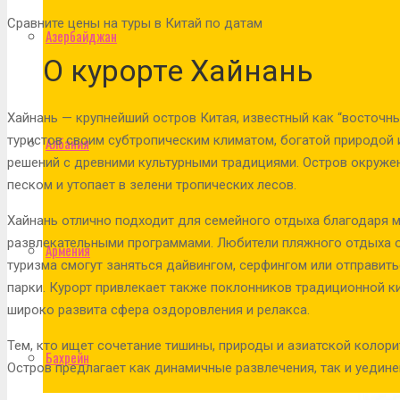
Сравните цены на туры в Китай по датам
Азербайджан
О курорте Хайнань
Хайнань — крупнейший остров Китая, известный как “восточны
туристов своим субтропическим климатом, богатой природой
Албания
решений с древними культурными традициями. Остров окруже
песком и утопает в зелени тропических лесов.
Хайнань отлично подходит для семейного отдыха благодаря м
развлекательными программами. Любители пляжного отдыха о
Армения
туризма смогут заняться дайвингом, серфингом или отправит
парки. Курорт привлекает также поклонников традиционной 
широко развита сфера оздоровления и релакса.
Тем, кто ищет сочетание тишины, природы и азиатской колори
Бахрейн
Остров предлагает как динамичные развлечения, так и уедине