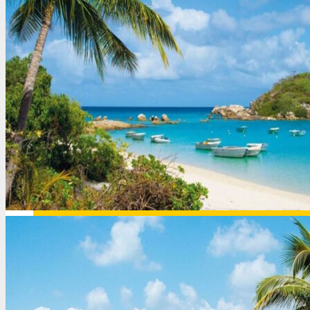
Германия
Греция
Грузия
Доминикана