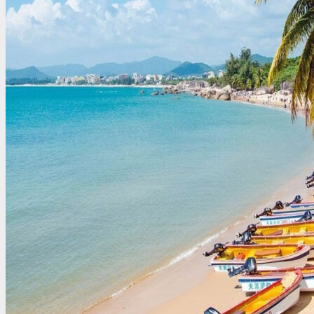
Египет
Израиль
Индия
Индонезия