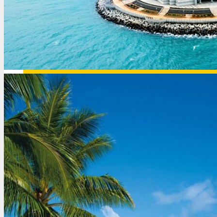
Венесуэла
Вьетнам
Венгрия