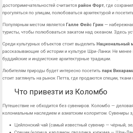
достопримечательностей считается
район Форт
, где сохран
прогуляться по улицам, полюбоваться архитектурой и посети
Популярным местом является
Галле Фейс Грин
— набережная
туристы, чтобы полюбоваться закатом над океаном. Здесь ус
Среди культурных объектов стоит выделить
Национальный 
рассказывающие об истории и культуре Шри-Ланки. Не менее 
буддийские и индуистские архитектурные традиции.
Любителям природы будет интересно посетить
парк Вихарам
стоит заглянуть на рынок Петта, где продаются специи, ткани
Что привезти из Коломбо
Путешествие не обходится без сувениров. Коломбо — деловая
колониальным наследием и азиатским колоритом. Сувениры зд
Цейлонский чай (самый известный сувенир — чёрный, зе
Специи (корица, кардамон, гвоздика, куркума — Шри-Ла