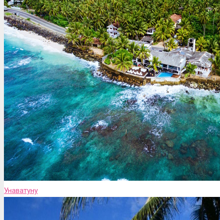
Унаватуну