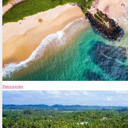
Хиккадуву