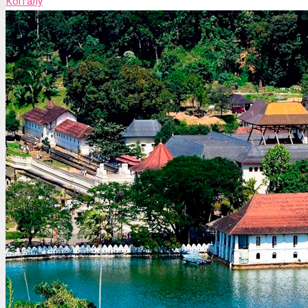
Коггалу