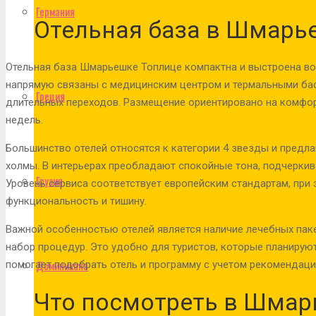
Германия
Отельная база в Шмарь
Отельная база Шмарьешке Топлице компактна и выстроена во
напрямую связаны с медицинским центром и термальными бас
Греция
длительных переходов. Размещение ориентировано на комфор
недель.
Большинство отелей относятся к категории 4 звезды и предла
холмы. В интерьерах преобладают спокойные тона, подчерки
Грузия
Уровень сервиса соответствует европейским стандартам, при э
функциональность и тишину.
Важной особенностью отелей является наличие лечебных пак
набор процедур. Это удобно для туристов, которые планирую
Доминикана
помогает подобрать отель и программу с учетом рекомендаци
Что посмотреть в Шмар