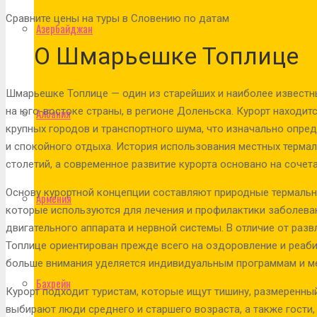
Сравните цены на туры в Словению по датам
Азербайджан
О Шмарьешке Топлице
Шмарьешке Топлице — один из старейших и наиболее известн
на юго-востоке страны, в регионе Доленьска. Курорт находит
Албания
крупных городов и транспортного шума, что изначально опре
и спокойного отдыха. История использования местных терма
столетий, а современное развитие курорта основано на соче
Основу курортной концепции составляют природные термальн
Армения
которые используются для лечения и профилактики заболева
двигательного аппарата и нервной системы. В отличие от ра
Топлице ориентирован прежде всего на оздоровление и реаб
больше внимания уделяется индивидуальным программам и 
Бахрейн
Курорт подходит туристам, которые ищут тишину, размеренный
выбирают люди среднего и старшего возраста, а также гости