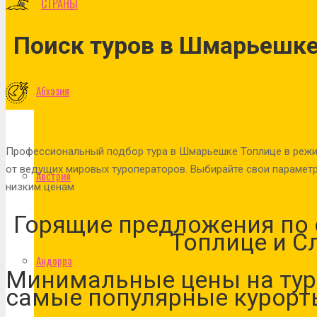
СТРАНЫ
Поиск туров в Шмарьешке
Абхазия
Профессиональный подбор тура в Шмарьешке Топлице в режи
от ведущих мировых туроператоров. Выбирайте свои параметр
Австрия
низким ценам
Горящие предложения по
Топлице и С
Андорра
Минимальные цены на тур
самые популярные курорт