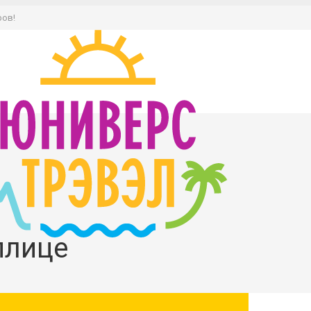
ров!
плице