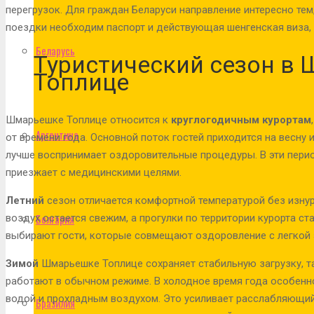
перегрузок. Для граждан Беларуси направление интересно тем
поездки необходим паспорт и действующая шенгенская виза, 
Беларусь
Туристический сезон в
Топлице
Шмарьешке Топлице относится к
круглогодичным курортам
Аргентина
от времени года. Основной поток гостей приходится на весну 
лучше воспринимает оздоровительные процедуры. В эти перио
приезжает с медицинскими целями.
Летний
сезон отличается комфортной температурой без изну
Болгария
воздух остается свежим, а прогулки по территории курорта ст
выбирают гости, которые совмещают оздоровление с легкой 
Зимой
Шмарьешке Топлице сохраняет стабильную загрузку, т
работают в обычном режиме. В холодное время года особенн
водой и прохладным воздухом. Это усиливает расслабляющий
Бразилия