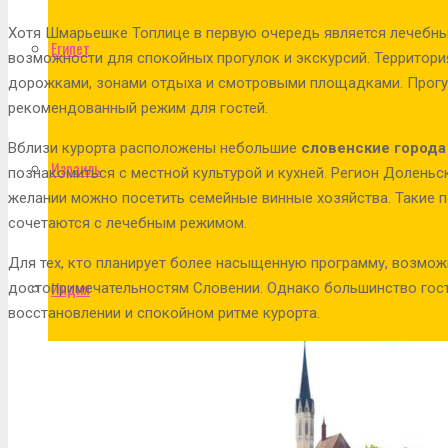
Хотя Шмарьешке Топлице в первую очередь является лечебны
Египет
возможности для спокойных прогулок и экскурсий. Территори
дорожками, зонами отдыха и смотровыми площадками. Прогул
рекомендованный режим для гостей.
Вблизи курорта расположены небольшие
словенские города
Израиль
познакомиться с местной культурой и кухней. Регион Доленьс
желании можно посетить семейные винные хозяйства. Такие 
сочетаются с лечебным режимом.
Для тех, кто планирует более насыщенную программу, возмо
Индия
достопримечательностям Словении. Однако большинство гост
восстановлении и спокойном ритме курорта.
Индонезия