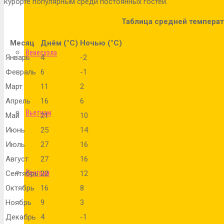
курорте популярным среди постоянных гостей.
Таблица средней темпера
Месяц
Днём (°C)
Ночью (°C)
Венесуэла
Январь
4
-2
Февраль
6
-1
Март
11
2
Апрель
16
6
Вьетнам
Май
21
10
Июнь
25
14
Июль
27
16
Август
27
16
Венгрия
Сентябрь
22
12
Октябрь
16
8
Ноябрь
9
3
Декабрь
4
-1