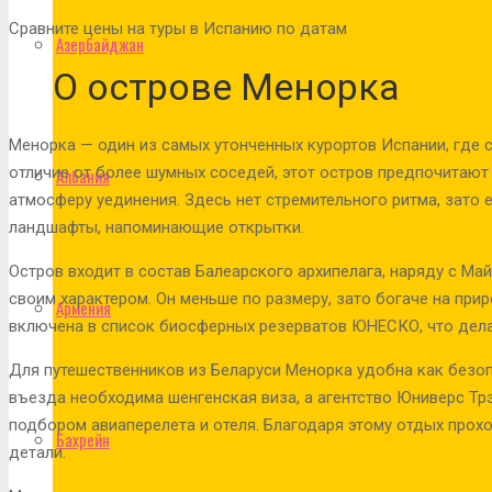
Сравните цены на туры в Испанию по датам
Азербайджан
О острове Менорка
Менорка — один из самых утонченных курортов Испании, где
отличие от более шумных соседей, этот остров предпочитают 
Албания
атмосферу уединения. Здесь нет стремительного ритма, зато е
ландшафты, напоминающие открытки.
Остров входит в состав Балеарского архипелага, наряду с Ма
своим характером. Он меньше по размеру, зато богаче на пр
Армения
включена в список биосферных резерватов ЮНЕСКО, что дела
Для путешественников из Беларуси Менорка удобна как безоп
въезда необходима шенгенская виза, а агентство Юниверс Тр
подбором авиаперелета и отеля. Благодаря этому отдых прохо
Бахрейн
детали.