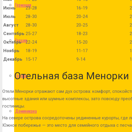
Германия
Июнь
23-28
16-19
2
Июль
28-30
20-24
2
Август
28-30
20-25
2
Сентябрь
25-27
18-23
2
Греция
Октябрь
22-24
15-20
2
Ноябрь
18-19
11-17
1
Декабрь
15-17
9-14
1
Отельная база Менорки
Грузия
Отели Менорки отражают сам дух острова: комфорт, спокойст
высотные здания или шумные комплексы, зато повсюду преоб
гостиницы.
Доминикана
На севере острова сосредоточены уединенные курорты, где л
Южное побережье — это место для семейного отдыха с песча