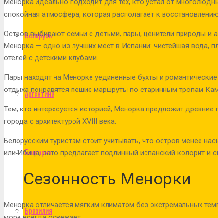
Менорка идеально подходит для тех, кто устал от многолюдн
спокойная атмосфера, которая располагает к восстановлению
Остров выбирают семьи с детьми, пары, ценители природы и 
Беларусь
Менорка — одно из лучших мест в Испании: чистейшая вода, п
отелей с детскими клубами.
Пары находят на Менорке уединенные бухты и романтические 
отдыха понравятся пешие маршруты по старинным тропам Ка
Аргентина
Тем, кто интересуется историей, Менорка предложит древние п
города с архитектурой XVIII века.
Белорусским туристам стоит учитывать, что остров менее на
Болгария
или Ибица, зато предлагает подлинный испанский колорит и 
Сезонность Менорки
Менорка отличается мягким климатом без экстремальных темп
Бразилия
море всегда освежает.