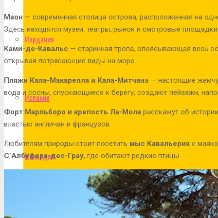
Маон
— современная столица острова, расположенная на одн
Здесь находятся музеи, театры, рынок и смотровые площадки
Иордания
Ками-де-Кавальс
— старинная тропа, опоясывающая весь ост
открывая потрясающие виды на море.
Пляжи Кала-Макарелла и Кала-Митчан
а — настоящие жемчу
вода и сосны, спускающиеся к берегу, создают пейзажи, нап
Испания
Форт Марльборо и крепость Ла-Мола
расскажут об истории
властью англичан и французов.
Любителям природы стоит посетить
мыс Кавальерия
с маяко
Исландия
С’Албуфера-дес-Грау
, где обитают редкие птицы.
Италия