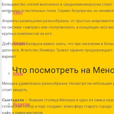
Большинство отелей выполнено в средиземноморском стиле: 
интерьеры в пастельных тонах. Сервис безупречен, но ненавяз
Египет
Форматы размещения разнообразны: от простых апартаменто
по системе «завтрак» или «полупансион», а концепция «все в
крупных комплексов на юге.
Израиль
Для граждан Беларуси важно знать, что при заселении в боль
депозита. Агентство Юниверс Трэвэл заранее предупреждает 
вариант.
Что посмотреть на Мен
Индия
Менорка удивительно разнообразна. Несмотря на небольшие 
стоит увидеть.
Сьютадела
— бывшая столица Менорки и одно из самых крас
Индонезия
готический собор и порт создают атмосферу старого города. 
кафе и лавки мастеров.