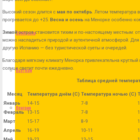
Высокий сезон длится с
мая по октябрь
. Летом температура 
прогревается до +25.
Весна и осень
на Менорке особенно ком
Венесуэла
Зимой
остров становится тихим и по-настоящему местным: от
можно насладиться природой и аутентичной атмосферой. Для
другую Испанию — без туристической суеты и очередей.
Благодаря мягкому климату Менорка привлекательна круглый г
солнце светит почти ежедневно.
Вьетнам
Таблица средней темпера
Месяц
Температура днём (C)
Температура ночью (C)
Январь
14-15
7-8
1
Венгрия
Февраль
13-15
7-8
1
Март
15-17
8-9
1
Апрель
16-19
10-11
1
Май
19-23
13-15
1