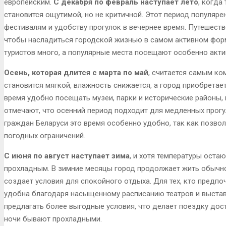
европейским.
С декабря по февраль наступает лето
, когда
становится ощутимой, но не критичной. Этот период популяр
фестивалям и удобству прогулок в вечернее время. Путешест
чтобы насладиться городской жизнью в самом активном форма
туристов много, а популярные места посещают особенно акти
Осень, которая длится с марта по май
, считается самым к
становится мягкой, влажность снижается, а город приобретае
время удобно посещать музеи, парки и исторические районы,
отмечают, что осенний период подходит для медленных прогу
граждан Беларуси это время особенно удобно, так как позво
погодных ограничений.
С июня по август наступает зима
, и хотя температуры оста
прохладным. В зимние месяцы город продолжает жить обычной
создает условия для спокойного отдыха. Для тех, кто предп
удобна благодаря насыщенному расписанию театров и выставо
предлагать более выгодные условия, что делает поездку дост
ночи бывают прохладными.