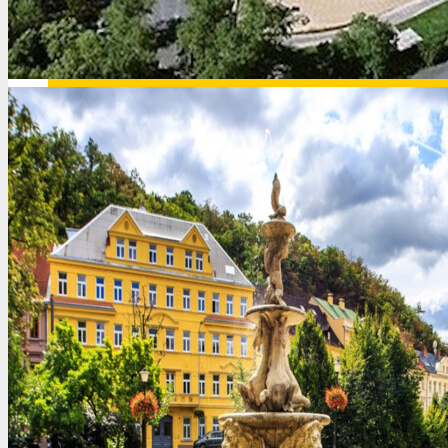
Венесуэла
Вьетнам
Венгрия