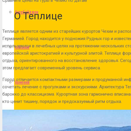
Сравните цены на туры в Чехию по датам
Азербайджан
О Теплице
Теплице является одним из старейших курортов Чехии и распо
Германией. Город находится у подножия Рудных гор и извест
используются в лечебных целях на протяжении нескольких сто
Албания
европейской аристократией и культурной элитой. Теплице фо
отдыха, ориентированного на восстановление здоровья. Сегод
этом предлагает современный уровень сервиса.
Город отличается компактными размерами и продуманной инфр
Армения
сочетать лечение с прогулками и экскурсиями. Архитектура Т
барокко до классицизма. Курортная зона гармонично вписана
кто ценит тишину, порядок и предсказуемый ритм отдыха.
Бахрейн