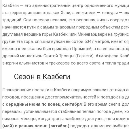
Казбеги — это административный центр одноименного муници
эта территория известна как Хеви, а ее жители — хевсуры — с
традиций. Сам поселок невелик, его основная жизнь сосредо
начинаются пути к самым знаковым природным объектам рег
двуглавая вершина горы Казбек, или Мкинварцвери на грузинс
грузин эта гора, спящий вулкан высотой 5047 метров, имеет о
именно к ее скалам был прикован Прометей, а на ее склонах х
древний монастырь Святой Троицы (Гергети). Атмосфера Казб
энергии альпинистов и треккеров со всего света и тепла трад
Сезон в Казбеги
Планирование поездки в Казбеги напрямую зависит от вида 
походов, посещения достопримечательностей и поездок на д
с
середины июня по конец сентября
. В это время снег в 
перевалы, устанавливается стабильная теплая погода днем, х
пиковые месяцы, когда тропы наиболее доступны, но и колич
(май) и ранняя осень (октябрь)
подходят для менее амбицио