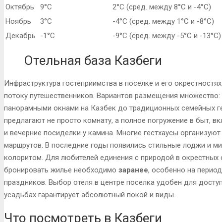
Октябрь
9°C
2°C (сред. между 8°C и -4°C)
Ноябрь
3°C
-4°C (сред. между 1°C и -8°C)
Декабрь
-1°C
-9°C (сред. между -5°C и -13°C)
Отельная база Казбеги
Инфраструктура гостеприимства в поселке и его окрестностях
потоку путешественников. Вариантов размещения множество: 
панорамными окнами на Казбек до традиционных семейных г
предлагают не просто комнату, а полное погружение в быт, 
и вечерние посиделки у камина. Многие гестхаусы организую
маршрутов. В последние годы появились стильные лоджи и м
колоритом. Для любителей единения с природой в окрестных 
бронировать жилье необходимо
заранее
, особенно на период
праздников. Выбор отеля в центре поселка удобен для доступ
усадьбах гарантирует абсолютный покой и виды.
Что посмотреть в Казбеги