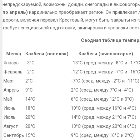
непредсказуемой, возможны дожди, снегопады в высокогорь
по апрель)
кардинально преображает регион. Он привлекает 
дороги, включая перевал Крестовый, могут быть закрыты из-з
требует специальной подготовки, экипировки и проверки сост
Сводная таблица темпер
Месяц
Казбеги (поселок)
Казбеги (высокогорье)
Январь
-3°C
-13°C (сред. между -8°C и -17°C
Февраль
-2°C
-12°C (сред. между -7°C и -16°C
Март
2°C
-7°C (сред. между -2°C и -11°C)
Апрель
9°C
2°C (сред. между 7°C и -4°C)
Май
14°C
6°C (сред. между 12°C и 0°C)
Июнь
18°C
10°C (сред. между 16°C и 4°C)
Июль
20°C
14°C (сред. между 21°C и 7°C)
Август
20°C
13°C (сред. между 20°C и 6°C)
Сентябрь
15°C
9°C (сред. между 16°C и 2°C)