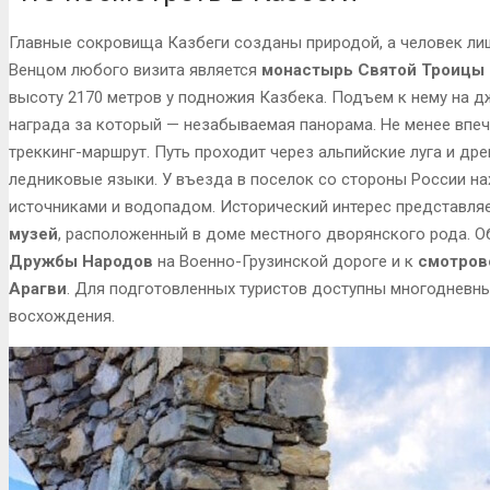
Главные сокровища Казбеги созданы природой, а человек ли
Венцом любого визита является
монастырь Святой Троицы 
высоту 2170 метров у подножия Казбека. Подъем к нему на д
награда за который — незабываемая панорама. Не менее впе
треккинг-маршрут. Путь проходит через альпийские луга и д
ледниковые языки. У въезда в поселок со стороны России н
источниками и водопадом. Исторический интерес представля
музей
, расположенный в доме местного дворянского рода. О
Дружбы Народов
на Военно-Грузинской дороге и к
смотров
Арагви
. Для подготовленных туристов доступны многодневн
восхождения.