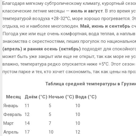
Благодаря мягкому субтропическому климату, курортный сезо
классические летние месяцы —
июль и август
. В это время 
температурой воздуха +28-32°C, море хорошо прогревается. 
отдыха, но и наиболее многолюден.
Май, июнь и сентябрь
сч
Погода уже или еще очень комфортная, вода теплая, а наплы
знакомства с окрестностями, пеших прогулок по национальном
(апрель) и ранняя осень (октябрь)
подходят для спокойного
может быть уже закрыт или еще не открыт, так как море не ус
влажно, температура редко опускается ниже +5°C. Этот сезон
пустом парке и тех, кто хочет сэкономить, так как цены на п
Таблица средней температуры в Грузи
Месяц
Днём (°C)
Ночью (°C)
Вода (°C)
Январь
11
5
10
Февраль
12
5
10
Март
14
7
10
Апрель
17
10
12