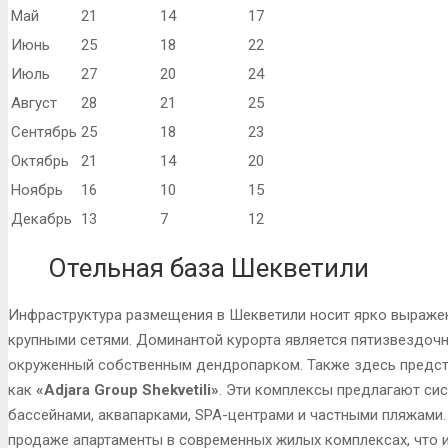
Май
21
14
17
Июнь
25
18
22
Июль
27
20
24
Август
28
21
25
Сентябрь
25
18
23
Октябрь
21
14
20
Ноябрь
16
10
15
Декабрь
13
7
12
Отельная база Шекветили
Инфраструктура размещения в Шекветили носит ярко выраже
крупными сетями. Доминантой курорта является пятизвездоч
окруженный собственным дендропарком. Также здесь предст
как
«Adjara Group Shekvetili»
. Эти комплексы предлагают сис
бассейнами, аквапарками, SPA-центрами и частными пляжами. 
продаже апартаменты в современных жилых комплексах, что ин