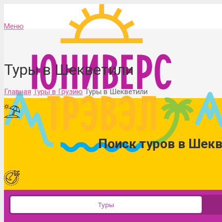
Меню
Туры в Шекветили
Главная
Туры в Грузию
Туры в Шекветили
Поиск туров в Шекв
Туры