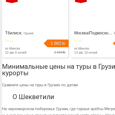
Дубай
Гудаута
ОАЭ
из Минска
Абхазия
из Минска
22 авг, 9 ночей
15 авг, 12 ночей
Без питания
Завтрак
Тбилиси
Москва/Подмосковье
Грузия
1 662
3 233
Br
2 383
Br
Br
2 642
2 246
Br
Br
из Минска
из Минска
2 434
Br
22 авг, 6 ночей
13 авг, 10 ночей
32
Минимальные цены на туры в Груз
GRAND GMP
СРЕТЕНСКАЯ
курорты
Тбилиси
Москва/Подмосковье
Сравните цены на туры в Грузию по датам
Грузия
из Минска
Россия
из Минска
22 авг, 6 ночей
13 авг, 10 ночей
О Шекветили
Без питания
Без питания
На черноморском побережье Грузии, где горные хребты Мегре
2 434
Br
2 259
Br