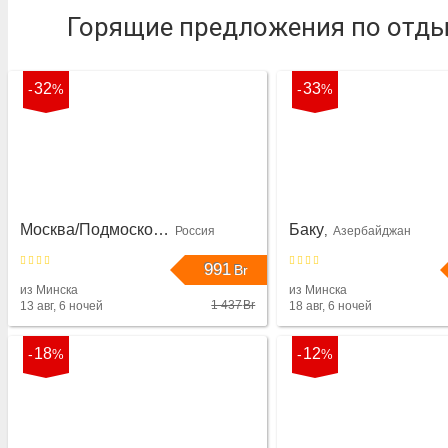
Горящие предложения по отдых
32
33
Москва/Подмосковье
Баку
Россия
Азербайджан
991
Br
из Минска
из Минска
1 437
Br
13 авг, 6 ночей
18 авг, 6 ночей
32
18
12
YES ТЕХНОПАРК
MARISON HOTEL
Москва/Подмосковье
Баку