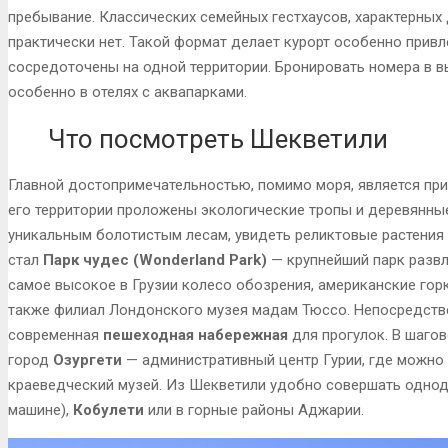
пребывание. Классических семейных гестхаусов, характерных 
практически нет. Такой формат делает курорт особенно привл
сосредоточены на одной территории. Бронировать номера в в
особенно в отелях с аквапарками.
Что посмотреть Шекветили
Главной достопримечательностью, помимо моря, является 
его территории проложены экологические тропы и деревянны
уникальным болотистым лесам, увидеть реликтовые растения и
стал
Парк чудес (Wonderland Park)
— крупнейший парк развл
самое высокое в Грузии колесо обозрения, американские горк
также филиал Лондонского музея мадам Тюссо. Непосредстве
современная
пешеходная набережная
для прогулок. В шаго
город
Озургети
— административный центр Гурии, где можно 
краеведческий музей. Из Шекветили удобно совершать одно
машине),
Кобулети
или в горные районы Аджарии.