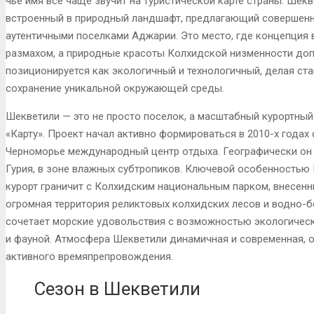
чье имя все чаще звучит на туристической карте страны. Шек
1 662
1 496
Br
Br
встроенный в природный ландшафт, предлагающий совершенн
аутентичными поселками Аджарии. Это место, где концепция 
размахом, а природные красоты Колхидской низменности доп
позиционируется как экологичный и технологичный, делая ста
сохранение уникальной окружающей среды.
Шекветили — это не просто поселок, а масштабный курортный
«Карту». Проект начал активно формироваться в 2010-х годах
Черноморье международный центр отдыха. Географически он 
Гурия, в зоне влажных субтропиков. Ключевой особенностью 
курорт граничит с Колхидским национальным парком, внесен
огромная территория реликтовых колхидских лесов и водно-б
сочетает морские удовольствия с возможностью экологическ
и фауной. Атмосфера Шекветили динамичная и современная, о
активного времяпрепровождения.
Сезон в Шекветили