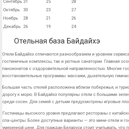
Сентябрь
31
25
28
Октябрь
30
23
27
Ноябрь
28
21
26
Декабрь
26
19
24
Отельная база Байдайхэ
Отели Байдайхэ отличаются разнообразием и уровнем сервис
гостиничные комплексы, так и уютные санатории. Главная ос
пансионатов с оздоровительной направленностью. Многие го
восстановительные программы: массажи, дыхательную гимнас
Большая часть отелей расположена вблизи побережья, и турис
дорогу к морю. В Байдайхэ популярны отели с большими зеле
среди сосен. Для семей с детьми предусмотрены игровые пл
Гостиницы высокого уровня предлагают рестораны с китайско
спа-центры. Более доступные варианты — это мини-отели и г
умеренной цене. Для граждан Беларуси стоит учитывать, что п