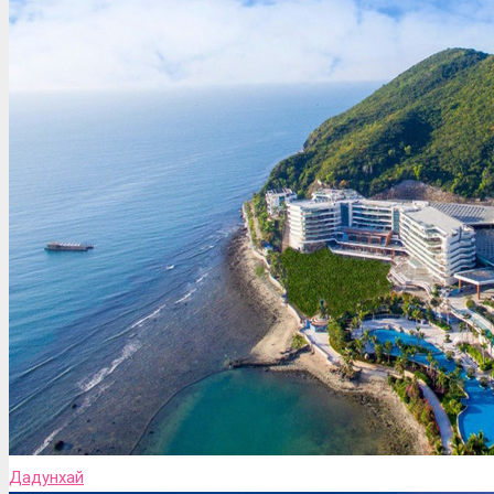
Дадунхай