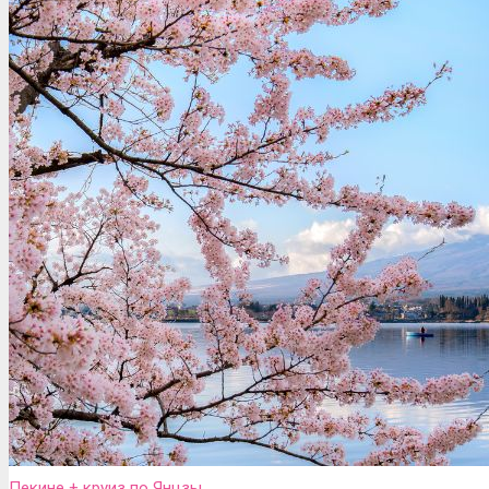
Пекине + круиз по Янцзы