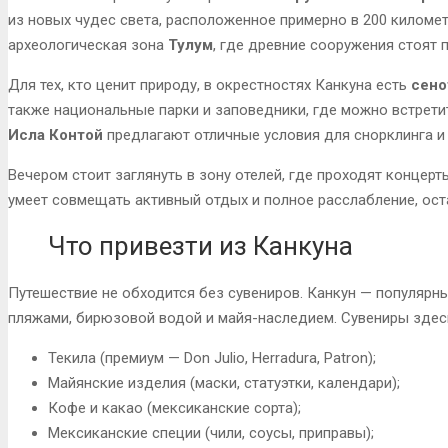
из новых чудес света, расположенное примерно в 200 киломе
археологическая зона
Тулум
, где древние сооружения стоят п
Для тех, кто ценит природу, в окрестностях Канкуна есть
сено
также национальные парки и заповедники, где можно встрети
Исла Контой
предлагают отличные условия для снорклинга и 
Вечером стоит заглянуть в зону отелей, где проходят концерт
умеет совмещать активный отдых и полное расслабление, ост
Что привезти из Канкуна
Путешествие не обходится без сувениров. Канкун — популярн
пляжами, бирюзовой водой и майя-наследием. Сувениры здесь
Текила (премиум — Don Julio, Herradura, Patron);
Майянские изделия (маски, статуэтки, календари);
Кофе и какао (мексиканские сорта);
Мексиканские специи (чили, соусы, приправы);