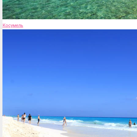
Косумель