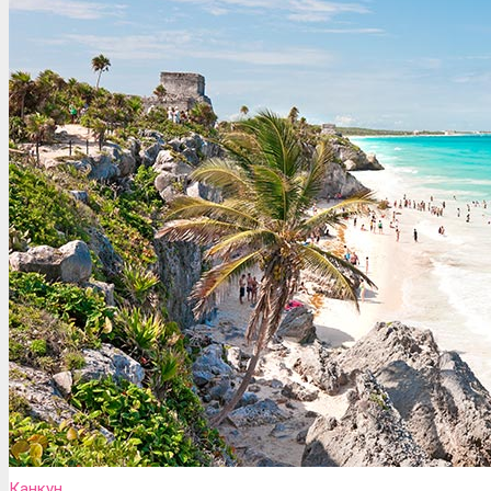
Канкун