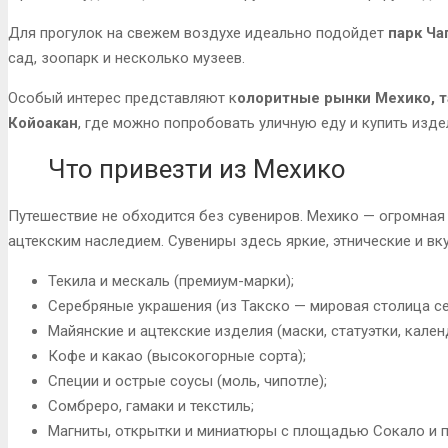
Для прогулок на свежем воздухе идеально подойдет
парк Ча
сад, зоопарк и несколько музеев.
Особый интерес представляют к
олоритные рынки Мехико, т
Койоакан
, где можно попробовать уличную еду и купить изде
Что привезти из Мехико
Путешествие не обходится без сувениров. Мехико — огромная 
ацтекским наследием. Сувениры здесь яркие, этнические и вк
Текила и мескаль (премиум-марки);
Серебряные украшения (из Такско — мировая столица се
Майянские и ацтекские изделия (маски, статуэтки, кален
Кофе и какао (высокогорные сорта);
Специи и острые соусы (моль, чипотле);
Сомбреро, гамаки и текстиль;
Магниты, открытки и миниатюры с площадью Сокало и 