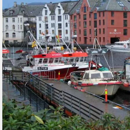
Египет
Израиль
Индия
Индонезия