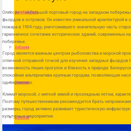
Азербайджан
Олессун — небольшой портовый город на западном побережь
фьордов и островов. Он известен уникальной архитектурой в 
пожара в 1904 году, уничтожившего значительную часть старо
гармоничное сочетание исторических зданий, современных н
побережье.
Албания
Город является важным центром рыболовства и морской пром
отличной отправной точкой для изучения западных фьордов Н
возможность пеших прогулок и близость к природе. Белорусс
спокойная альтернатива крупным городам, позволяющая насл
Армения
одновременно.
Климат морской, с мягкой зимой и прохладным летом, характ
Поэтому путешественникам рекомендуется брать непромокае
размеры, город активно развивает туристическую инфраструкт
культурные мероприятия.
Бахрейн