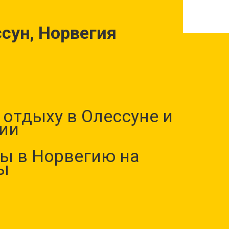
ссун, Норвегия
отдыху в Олессуне и
ии
ы в Норвегию на
ы