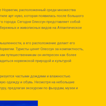
е Норвегии, расположенный среди множества
стиле арт-нуво, которая появилась после большого
го города. Сегодня Олессун представляет собой
абережных и живописных видов на Атлантическое
ышленности, а его расположение делает его
орвегии. Туристы ценят Олессун за компактность,
ким путешественникам он интересен как более
адиться норвежской природой и культурой
еризуется частыми дождями и влажностью.
мую одежду и обувь. Несмотря на небольшие
уру, предлагая экскурсии по фьордам, музеи и