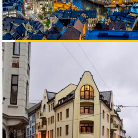
Венесуэла
Вьетнам
Венгрия