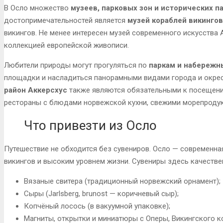
В Осло множество
музеев, парковых зон и исторических п
достопримечательностей является
музей кораблей викингов
викингов. Не менее интересен музей современного искусства 
коллекцией европейской живописи.
Любители природы могут прогуляться по
паркам и набереж
площадки и насладиться панорамными видами города и окре
район Аккерсхус
также являются обязательными к посещени
рестораны с блюдами норвежской кухни, свежими морепродук
Что привезти из Осло
Путешествие не обходится без сувениров. Осло — современная
викингов и высоким уровнем жизни. Сувениры здесь качестве
Вязаные свитера (традиционный норвежский орнамент);
Сыры (Jarlsberg, brunost — коричневый сыр);
Копчёный лосось (в вакуумной упаковке);
Магниты, открытки и миниатюры с Оперы, Викингского к