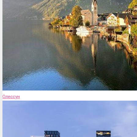
Олессун