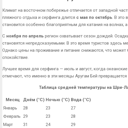
Климат на восточном побережье отличается от западной част
пляжного отдыха и серфинга длится
с мая по октябрь
. В это
становится особенно благоприятным для катания на волнах, а
С
ноября по апрель
регион охватывает сезон дождей. Осадки
становятся непредсказуемыми. В это время туристов здесь ме
Однако цены на проживание и питание снижаются, что может б
спокойствие.
Лучшее время для серфинга — июль и август, когда океански
отмечают, что именно в эти месяцы Аругам Бей превращается 
Таблица средней температуры на Шри-Л
Месяц
Днём (°C)
Ночью (°C)
Вода (°C)
Январь
28
23
27
Февраль
29
23
28
Март
31
24
29