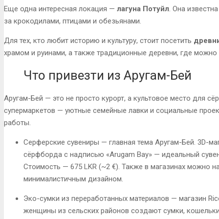
Еще одна интересная локация —
лагуна Потуйл
. Она известн
за крокодилами, птицами и обезьянами.
Для тех, кто любит историю и культуру, стоит посетить
древни
храмом и руинами, а также традиционные деревни, где можно
Что привезти из Аругам-Бей
Аругам-Бей — это не просто курорт, а культовое место для сё
супермаркетов — уютные семейные лавки и социальные проек
работы.
Серферские сувениры
— главная тема Аругам-Бей. 3D-м
сёрфборда с надписью «Arugam Bay» — идеальный сувен
Стоимость —
675 LKR
(~2 €)
. Также в магазинах можно н
минималистичным дизайном
.
Эко-сумки из переработанных материалов
— магазин
Ric
женщины из сельских районов создают сумки, кошельки