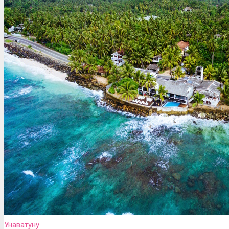
Унаватуну