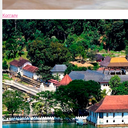
Коггалу