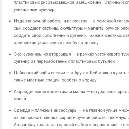
пластиковых рисовых мешков и мешковины
. Отличный 
уникальный сувенир
.
Изделия ручной работы и искусство
— в семейной гале
сын создают картины, скульптуры и магниты ручной раб
создать свой собственный сувенир
. Также в местных л
этнические украшения и резьбу по дереву
.
Эко-сувениры из вторсырья
— в рамках устойчивого тур
сувенир из переработанных пластиковых бутылок
.
Цейлонский чай и специи
— в Аругам-Бей можно купить 
также местные специи, особенно корицу
.
Аюрведическая косметика и масла
— натуральные средст
масел
.
Одежда и пляжные аксессуары
— на главной улице мно
из расписного хлопка, саронги ручной работы, пляжную
Arugambay
хвалят за хороший выбор и справедливые це