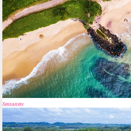
Хиккадуву