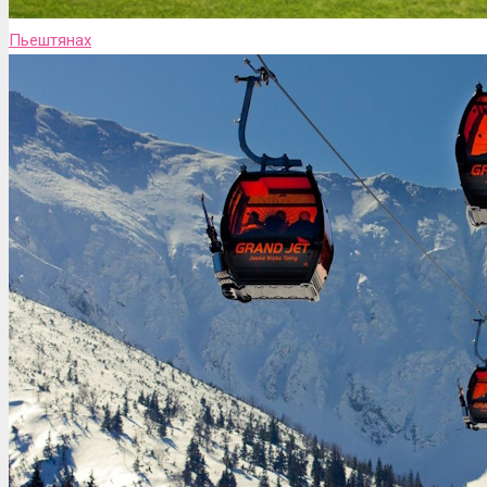
Пьештянах