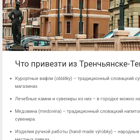
Что привезти из Тренчьянске-Т
Курортные вафли (oblátky) – традиционный словацкий с
магазинах
.
Лечебные камни и сувениры из них – в городке можно н
Медовина (medovina) – традиционный словацкий напито
сувенира
.
Изделия ручной работы (hand-made výrobky) – народны
местных лавках
.