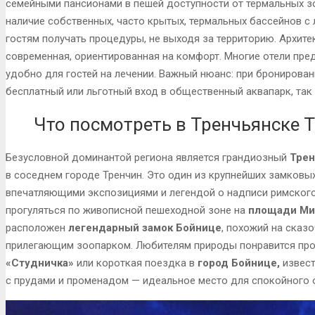
семейными пансионами в пешей доступности от термальных з
наличие собственных, часто крытых, термальных бассейнов с 
гостям получать процедуры, не выходя за территорию. Архит
современная, ориентированная на комфорт. Многие отели пред
удобно для гостей на лечении. Важный нюанс: при бронирован
бесплатный или льготный вход в общественный аквапарк, так 
Что посмотреть в Тренчьянске 
Безусловной доминантой региона является грандиозный
Трен
в соседнем городе Тренчин. Это один из крупнейших замковых
впечатляющими экспозициями и легендой о надписи римского 
прогуляться по живописной пешеходной зоне на
площади Ми
расположен
легендарный замок Бойнице
, похожий на сказ
прилегающим зоопарком. Любителям природы понравится про
«Студничка»
или короткая поездка в
город Бойнице,
извест
с прудами и променадом — идеальное место для спокойного 