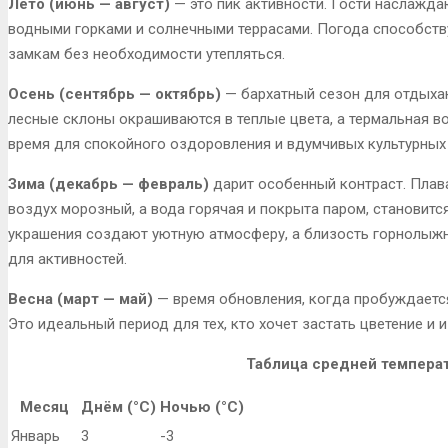
Лето (июнь — август)
— это пик активности. Гости наслажд
водными горками и солнечными террасами. Погода способству
замкам без необходимости утепляться.
Осень (сентябрь — октябрь)
— бархатный сезон для отдыха
лесные склоны окрашиваются в теплые цвета, а термальная во
время для спокойного оздоровления и вдумчивых культурных
Зима (декабрь — февраль)
дарит особенный контраст. Плава
воздух морозный, а вода горячая и покрыта паром, становит
украшения создают уютную атмосферу, а близость горнолыжн
для активностей.
Весна (март — май)
— время обновления, когда пробуждается 
Это идеальный период для тех, кто хочет застать цветение и 
Таблица средней темпера
Месяц
Днём (°C)
Ночью (°C)
Январь
3
-3