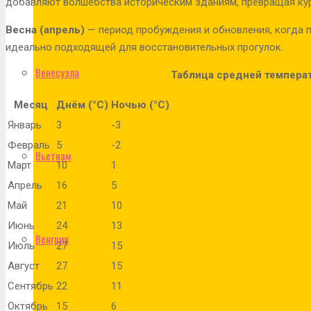
добавляют волшебства историческим зданиям, превращая кур
Весна (апрель)
— период пробуждения и обновления, когда п
идеально подходящей для восстановительных прогулок.
Венесуэла
Таблица средней темпера
Месяц
Днём (°C)
Ночью (°C)
Январь
3
-3
Февраль
5
-2
Вьетнам
Март
10
1
Апрель
16
5
Май
21
10
Июнь
24
13
Венгрия
Июль
27
15
Август
27
15
Сентябрь
22
11
Октябрь
15
6