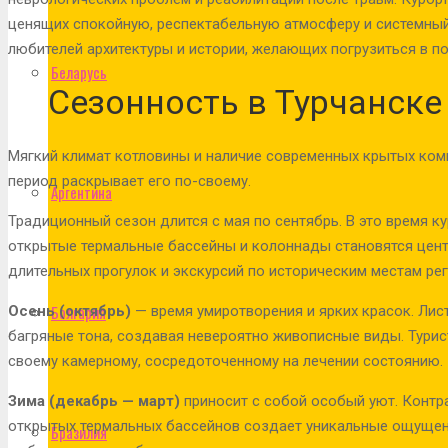
ценящих спокойную, респектабельную атмосферу и системный
любителей архитектуры и истории, желающих погрузиться в п
Беларусь
Сезонность в Турчанске
Мягкий климат котловины и наличие современных крытых ком
период раскрывает его по-своему.
Аргентина
Традиционный сезон длится с мая по сентябрь. В это время ку
открытые термальные бассейны и колоннады становятся цент
длительных прогулок и экскурсий по историческим местам рег
Болгария
Осень (октябрь)
— время умиротворения и ярких красок. Лис
багряные тона, создавая невероятно живописные виды. Турис
своему камерному, сосредоточенному на лечении состоянию.
Зима (декабрь — март)
приносит с собой особый уют. Конт
открытых термальных бассейнов создает уникальные ощущен
Бразилия