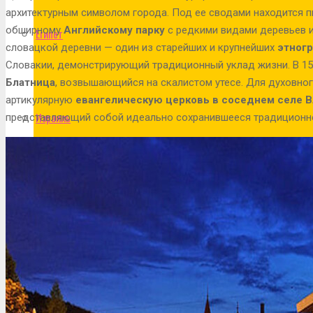
архитектурным символом города. Под ее сводами находится п
обширному
Английскому парку
с редкими видами деревьев и
Египет
словацкой деревни — один из старейших и крупнейших
этног
Словакии, демонстрирующий традиционный уклад жизни. В 1
Блатница
, возвышающийся на скалистом утесе. Для духовно
артикулярную
евангелическую церковь в соседнем селе 
Израиль
представляющий собой идеально сохранившееся традиционно
Индия
Индонезия