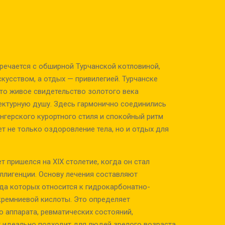
тречается с обширной Турчанской котловиной,
скусством, а отдых — привилегией. Турчанске
 это живое свидетельство золотого века
ектурную душу. Здесь гармонично соединились
нгерского курортного стиля и спокойный ритм
ет не только оздоровление тела, но и отдых для
ет пришелся на XIX столетие, когда он стал
ллигенции. Основу лечения составляют
ода которых относится к гидрокарбонатно-
кремниевой кислоты. Это определяет
 аппарата, ревматических состояний,
т идеально подходит для людей зрелого возраста,