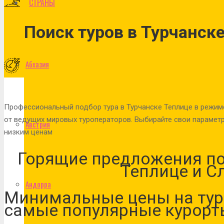
СТРАНЫ
Поиск туров в
Турчанске
Абхазия
Профессиональный подбор тура в Турчанске Теплице в режим
от ведущих мировых туроператоров. Выбирайте свои параметр
Австрия
низким ценам
Горящие предложения по
Теплице и С
Андорра
Минимальные цены на тур
самые популярные курорт