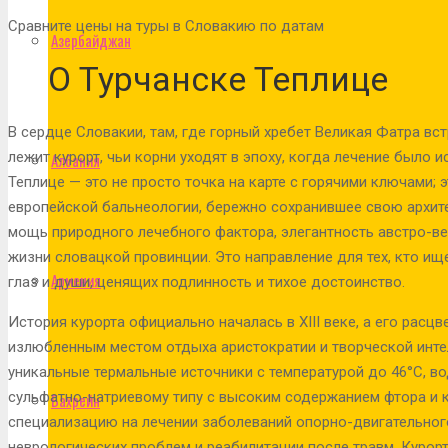
Сравните цены на туры в Словакию по датам
Азербайджан
О Турчанске Теплице
В сердце Словакии, там, где горный хребет Великая Фатра вс
лежит курорт, чьи корни уходят в эпоху, когда лечение было и
Албания
Теплице — это не просто точка на карте с горячими ключами;
европейской бальнеологии, бережно сохранившее свою архит
мощь природного лечебного фактора, элегантность австро-ве
жизни словацкой провинции. Это направление для тех, кто ищ
Армения
глаз и души, ценящих подлинность и тихое достоинство.
История курорта официально началась в XIII веке, а его расцв
излюбленным местом отдыха аристократии и творческой инте
уникальные термальные источники с температурой до 46°C, в
сульфатно-натриевому типу с высоким содержанием фтора и 
Бахрейн
специализацию на лечении заболеваний опорно-двигательного
неврологических проблем и реабилитации после травм. Курор