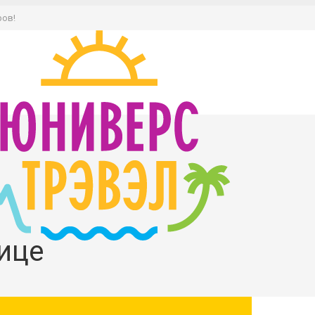
ров!
ице