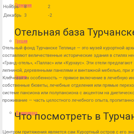
Германия
Ноябрь
8
2
Декабрь
3
-2
Отельная база Турчанск
Греция
Отельный фонд Турчанске Теплице — это музей курортной арх
составляют величественные исторические здания в стилях не
«Гранд-отель», «Паллас» или «Курхаус». Эти отели предлагаю
лепниной, деревянными панелями и винтажной мебелью, при 
Грузия
Ключевая их особенность — прямое включение в лечебную инф
собственные бюветы, лечебные отделения или прямые перехо
системе пансиона или полупансиона с акцентом на диетическо
проживание — часть целостного лечебного опыта, пропитанно
Доминикана
Что посмотреть в Турча
Центром притяжения является сам Курортный остров с его зн