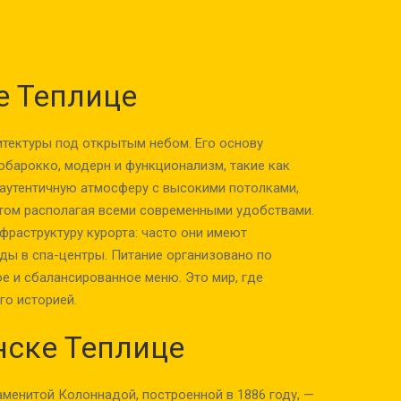
е Теплице
итектуры под открытым небом. Его основу
обарокко, модерн и функционализм, такие как
т аутентичную атмосферу с высокими потолками,
этом располагая всеми современными удобствами.
раструктуру курорта: часто они имеют
ды в спа-центры. Питание организовано по
е и сбалансированное меню. Это мир, где
го историей.
нске Теплице
аменитой Колоннадой, построенной в 1886 году, —