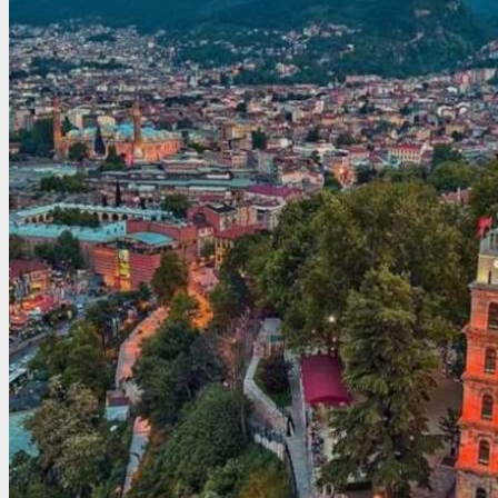
Египет
Израиль
Индия
Индонезия