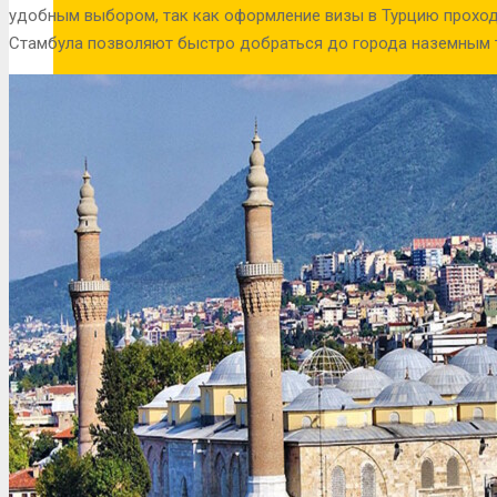
удобным выбором, так как оформление визы в Турцию проход
Стамбула позволяют быстро добраться до города наземным 
Беларусь
Аргентина
Болгария
Бразилия