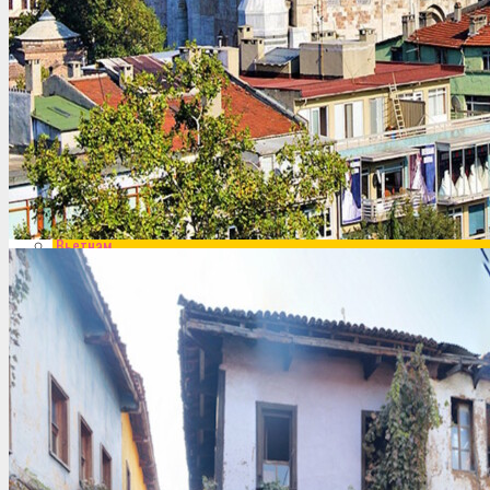
Венесуэла
Вьетнам
Венгрия