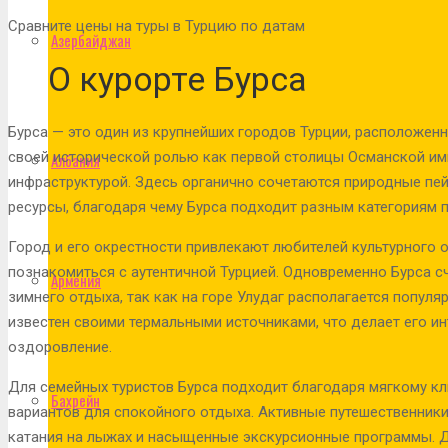
Сравните цены на туры в Турцию по датам
Азербайджан
О курорте Бурса
Бурса — это один из крупнейших городов Турции, расположенн
своей исторической ролью как первой столицы Османской имп
Албания
инфраструктурой. Здесь органично сочетаются природные пе
ресурсы, благодаря чему Бурса подходит разным категориям 
Город и его окрестности привлекают любителей культурного от
познакомиться с аутентичной Турцией. Одновременно Бурса с
Армения
зимнего отдыха, так как на горе Улудаг располагается попул
известен своими термальными источниками, что делает его ин
оздоровление.
Для семейных туристов Бурса подходит благодаря мягкому кл
Бахрейн
вариантов для спокойного отдыха. Активные путешественник
катания на лыжах и насыщенные экскурсионные программы. Д