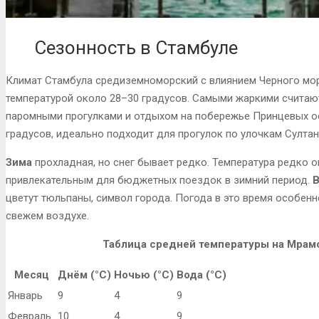
Сезонность в Стамбуле
Климат Стамбула средиземноморский с влиянием Черного мо
температурой около 28–30 градусов. Самыми жаркими считают
паромными прогулками и отдыхом на побережье Принцевых о
градусов, идеально подходит для прогулок по улочкам Султан
Зима
прохладная, но снег бывает редко. Температура редко о
привлекательным для бюджетных поездок в зимний период.
В
цветут тюльпаны, символ города. Погода в это время особенн
свежем воздухе.
Таблица средней температуры на Мрам
Месяц
Днём (°C)
Ночью (°C)
Вода (°C)
Январь
9
4
9
Февраль
10
4
9