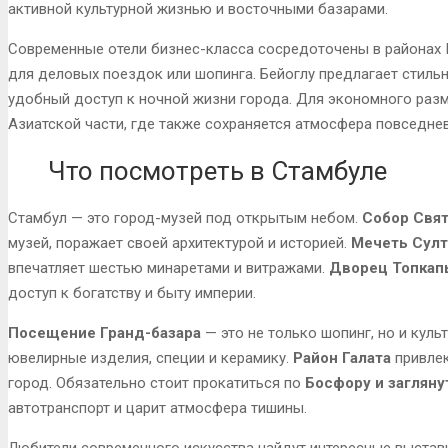
активной культурной жизнью и восточными базарами.
Современные отели бизнес-класса сосредоточены в районах 
для деловых поездок или шопинга. Бейоглу предлагает стильн
удобный доступ к ночной жизни города. Для экономного раз
Азиатской части, где также сохраняется атмосфера повседне
Что посмотреть в Стамбуле
Стамбул — это город-музей под открытым небом.
Собор Свя
музей, поражает своей архитектурой и историей.
Мечеть Султ
впечатляет шестью минаретами и витражами.
Дворец Топкап
доступ к богатству и быту империи.
Посещение Гранд-базара
— это не только шопинг, но и куль
ювелирные изделия, специи и керамику.
Район Галата
привлек
город. Обязательно стоит прокатиться по
Босфору и загляну
автотранспорт и царит атмосфера тишины.
Любители современного искусства найдут интересные выстав