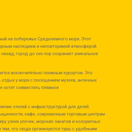
нный на побережье Средиземного моря. Этот
турным наследием и неповторимой атмосферой.
назад, город до сих пор сохраняет уникальное
яется исключительно пляжным курортом. Это
ь отдых у моря с посещением музеев, античных
ые хотят совместить пляжное
ичие отелей с инфраструктурой для детей.
сыщенности, кафе, современным торговым центрам
ру узких улочек, морских закатов и колоритных
н тем, что сюда организуются туры с удобными