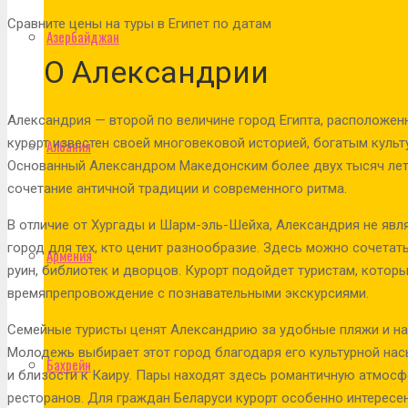
Сравните цены на туры в Египет по датам
Азербайджан
О Александрии
Александрия — второй по величине город Египта, расположе
курорт известен своей многовековой историей, богатым куль
Албания
Основанный Александром Македонским более двух тысяч лет 
сочетание античной традиции и современного ритма.
В отличие от Хургады и Шарм-эль-Шейха, Александрия не явл
город для тех, кто ценит разнообразие. Здесь можно сочетат
Армения
руин, библиотек и дворцов. Курорт подойдет туристам, котор
времяпрепровождение с познавательными экскурсиями.
Семейные туристы ценят Александрию за удобные пляжи и нал
Молодежь выбирает этот город благодаря его культурной на
Бахрейн
и близости к Каиру. Пары находят здесь романтичную атмосфе
ресторанов. Для граждан Беларуси курорт особенно интересе