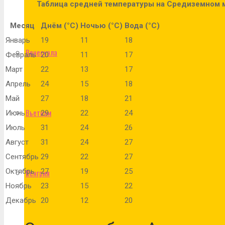
Таблица средней температуры на Средиземном м
Месяц
Днём (°C)
Ночью (°C)
Вода (°C)
Январь
19
11
18
Венесуэла
Февраль
20
11
17
Март
22
13
17
Апрель
24
15
18
Май
27
18
21
Вьетнам
Июнь
29
22
24
Июль
31
24
26
Август
31
24
27
Сентябрь
29
22
27
Октябрь
27
19
25
Венгрия
Ноябрь
23
15
22
Декабрь
20
12
20