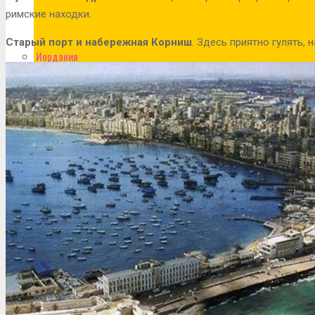
римские находки.
Старый порт и набережная Корниш
. Здесь приятно гулять,
Иордания
Испания
Исландия
Италия