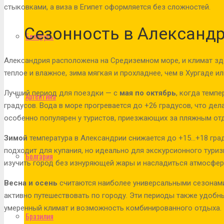
стыковками, а виза в Египет оформляется без сложностей.
Сезонность в Александ
Беларусь
Александрия расположена на Средиземном море, и климат зде
теплое и влажное, зима мягкая и прохладнее, чем в Хургаде 
Лучший период для поездки — с
мая по октябрь
, когда темпе
Аргентина
градусов. Вода в море прогревается до +26 градусов, что де
особенно популярен у туристов, приезжающих за пляжным от
Зимой
температура в Александрии снижается до +15…+18 град
подходит для купания, но идеально для экскурсионного туриз
Болгария
изучить город без изнуряющей жары и насладиться атмосфе
Весна и осень
считаются наиболее универсальными сезонами:
активно путешествовать по городу. Эти периоды также удобн
умеренный климат и возможность комбинированного отдыха.
Бразилия