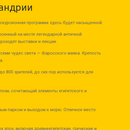
сандрии
экскурсионная программа здесь будет насыщенной.
роенный на месте легендарной античной
проходят выставки и лекции.
з семи чудес света — Фаросского маяка. Крепость
а.
о 800 зрителей, до сих пор используется для
эпохи, сочетающий элементы египетского и
сным парком и выходом к морю. Отличное место
х эпох, включая древнеегипетские, греческие и