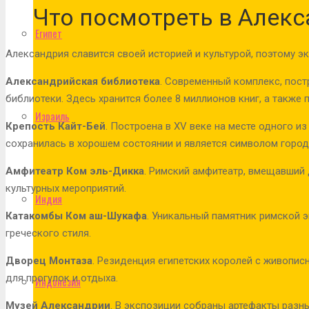
Что посмотреть в Алек
Египет
Александрия славится своей историей и культурой, поэтому 
Александрийская библиотека
. Современный комплекс, пост
библиотеки. Здесь хранится более 8 миллионов книг, а также 
Израиль
Крепость Кайт-Бей
. Построена в XV веке на месте одного и
сохранилась в хорошем состоянии и является символом город
Амфитеатр Ком эль-Дикка
. Римский амфитеатр, вмещавший д
культурных мероприятий.
Индия
Катакомбы Ком аш-Шукафа
. Уникальный памятник римской 
греческого стиля.
Дворец Монтаза
. Резиденция египетских королей с живопи
для прогулок и отдыха.
Индонезия
Музей Александрии
. В экспозиции собраны артефакты разны