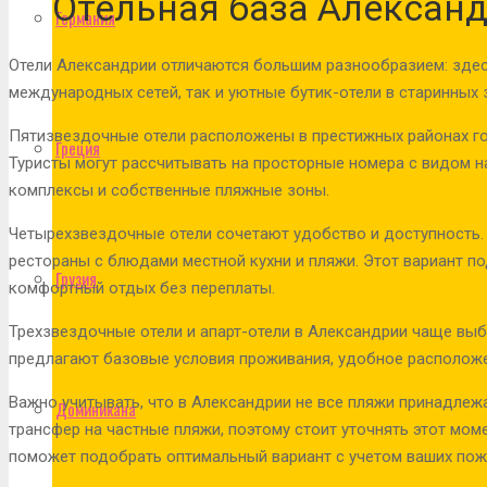
Отельная база Алексан
Германия
Отели Александрии отличаются большим разнообразием: зде
международных сетей, так и уютные бутик-отели в старинных 
Пятизвездочные отели расположены в престижных районах го
Греция
Туристы могут рассчитывать на просторные номера с видом на
комплексы и собственные пляжные зоны.
Четырехзвездочные отели сочетают удобство и доступность. В
рестораны с блюдами местной кухни и пляжи. Этот вариант по
Грузия
комфортный отдых без переплаты.
Трехзвездочные отели и апарт-отели в Александрии чаще вы
предлагают базовые условия проживания, удобное расположе
Важно учитывать, что в Александрии не все пляжи принадле
Доминикана
трансфер на частные пляжи, поэтому стоит уточнять этот мом
поможет подобрать оптимальный вариант с учетом ваших пож