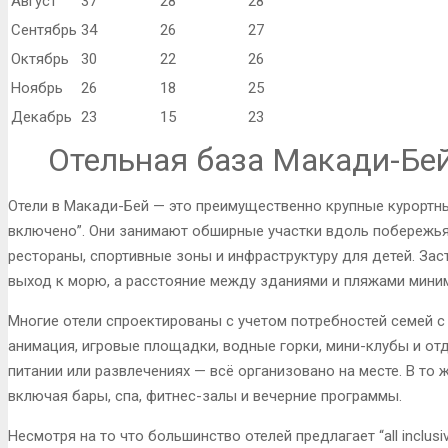
Август
37
28
28
Сентябрь
34
26
27
Октябрь
30
22
26
Ноябрь
26
18
25
Декабрь
23
15
23
Отельная база Макади-Бе
Отели в Макади-Бей — это преимущественно крупные курортн
включено”. Они занимают обширные участки вдоль побережья
рестораны, спортивные зоны и инфраструктуру для детей. За
выход к морю, а расстояние между зданиями и пляжами мини
Многие отели спроектированы с учетом потребностей семей с
анимация, игровые площадки, водные горки, мини-клубы и от
питании или развлечениях — всё организовано на месте. В то
включая бары, спа, фитнес-залы и вечерние программы.
Несмотря на то что большинство отелей предлагает “all inclusi