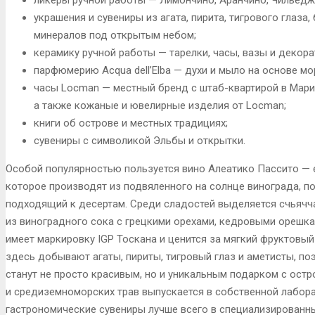
украшения и сувениры из агата, пирита, тигрового глаза
минералов под открытым небом;
керамику ручной работы — тарелки, часы, вазы и декор
парфюмерию Acqua dell’Elba — духи и мыло на основе м
часы Locman — местный бренд с штаб-квартирой в Мари
а также кожаные и ювелирные изделия от Locman;
книги об острове и местных традициях;
сувениры с символикой Эльбы и открытки.
Особой популярностью пользуется вино Алеатико Пассито — 
которое производят из подвяленного на солнце винограда, п
подходящий к десертам. Среди сладостей выделяется счьячч
из виноградного сока с грецкими орехами, кедровыми орешк
имеет маркировку IGP Тоскана и ценится за мягкий фруктовый
здесь добывают агаты, пириты, тигровый глаз и аметисты, по
станут не просто красивым, но и уникальным подарком с остр
и средиземноморских трав выпускается в собственной лабор
гастрономические сувениры лучше всего в специализированных