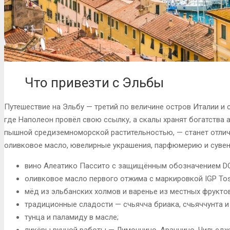
Что привезти с Эльбы
Путешествие на Эльбу — третий по величине остров Италии и 
где Наполеон провёл свою ссылку, а скалы хранят богатства 
пышной средиземноморской растительностью, — станет отли
оливковое масло, ювелирные украшения, парфюмерию и сувен
вино Алеатико Пассито с защищённым обозначением DO
оливковое масло первого отжима с маркировкой IGP Tos
мёд из эльбанских холмов и варенье из местных фруктов
традиционные сладости — счьячча бриака, счьяччунта и 
тунца и паламиду в масле;
ликёры ручной работы — Лимончино, Аранчино, Чильеджи