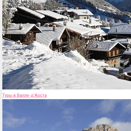
Туры в Валле-д’Аоста