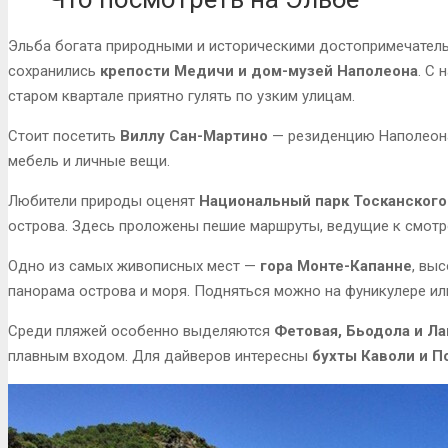
Эльба богата природными и историческими достопримечател
сохранились
крепости Медичи и дом-музей Наполеона
. С 
старом квартале приятно гулять по узким улицам.
Стоит посетить
Виллу Сан-Мартино
— резиденцию Наполеона
мебель и личные вещи.
Любители природы оценят
Национальный парк Тосканского
острова. Здесь проложены пешие маршруты, ведущие к смот
Одно из самых живописных мест —
гора Монте-Капанне
, вы
панорама острова и моря. Подняться можно на фуникулере ил
Среди пляжей особенно выделяются
Фетовая, Бьодола и Ла
плавным входом. Для дайверов интересны
бухты Каволи и П