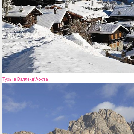
Туры в Валле-д’Аоста