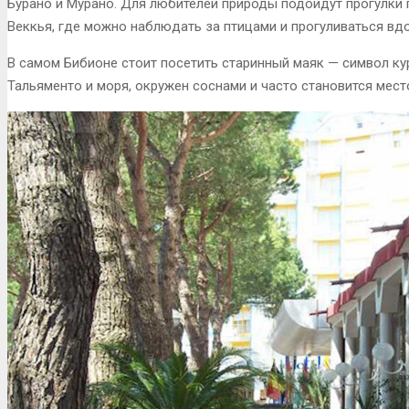
Бурано и Мурано. Для любителей природы подойдут прогулки 
Веккья, где можно наблюдать за птицами и прогуливаться вд
В самом Бибионе стоит посетить старинный маяк — символ кур
Тальяменто и моря, окружен соснами и часто становится мес